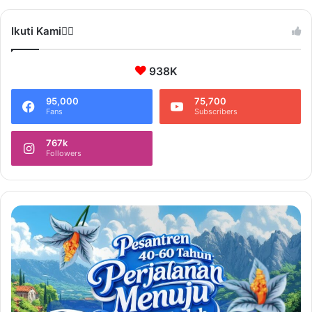
Ikuti Kami❤️‍🔥
938K
95,000
75,700
Fans
Subscribers
767k
Followers