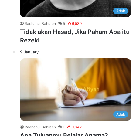
Adab
Raehanul Bahraen
5
6,539
Tidak akan Hasad, Jika Paham Apa itu
Rezeki
9 January
Adab
Raehanul Bahraen
1
9,342
Apa Tujuanmu Belajar Agama?