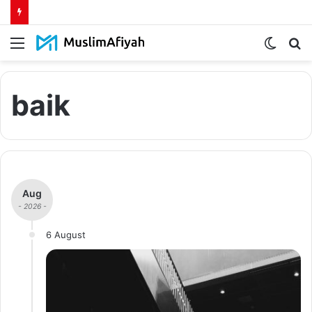
Menu
Switch
S
skin
fo
baik
Aug
- 2026 -
6 August