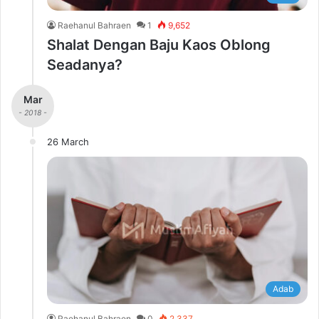
Raehanul Bahraen
1
9,652
Shalat Dengan Baju Kaos Oblong
Seadanya?
Mar
- 2018 -
26 March
Adab
Raehanul Bahraen
0
2,337