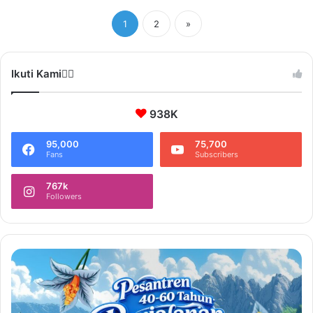
1
2
»
Ikuti Kami❤️‍🔥
938K
95,000
75,700
Fans
Subscribers
767k
Followers