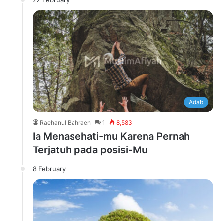
22 February
Adab
Raehanul Bahraen
1
8,583
Ia Menasehati-mu Karena Pernah
Terjatuh pada posisi-Mu
8 February