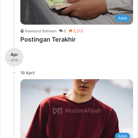
Adab
Raehanul Bahraen
0
2,313
Postingan Terakhir
Apr
- 2018 -
19 April
Adab