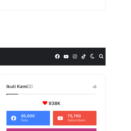
Facebook
YouTube
Instagram
TikTok
Switch
Search
skin
for
Ikuti Kami❤️‍🔥
938K
95,000
75,700
Fans
Subscribers