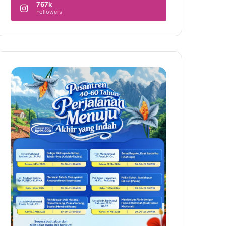
767k
Followers