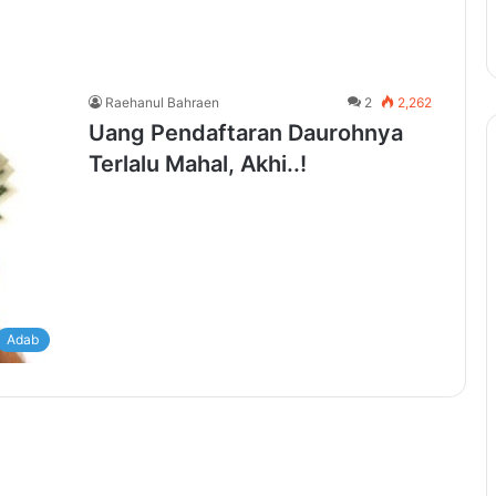
Raehanul Bahraen
2
2,262
Uang Pendaftaran Daurohnya
Terlalu Mahal, Akhi..!
Adab