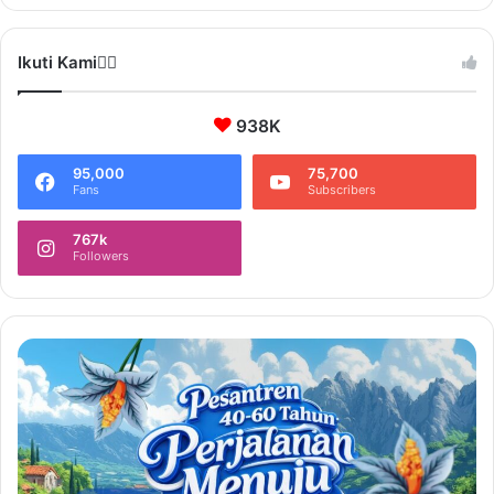
Ikuti Kami❤️‍🔥
938K
95,000
75,700
Fans
Subscribers
767k
Followers