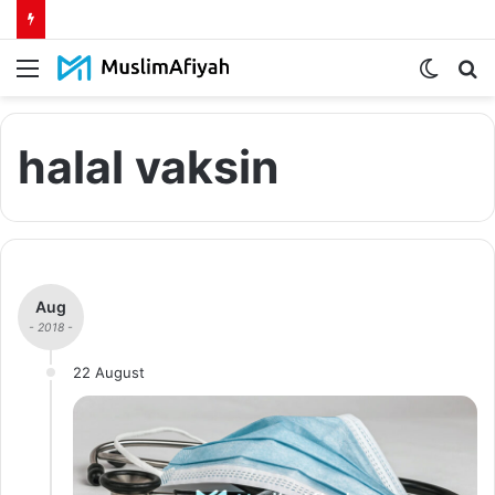
Menu
Switch
S
skin
fo
halal vaksin
Aug
- 2018 -
22 August