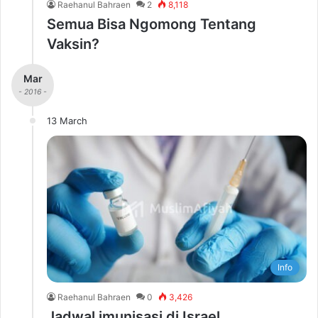
Raehanul Bahraen
2
8,118
Semua Bisa Ngomong Tentang
Vaksin?
Mar
- 2016 -
13 March
Info
Raehanul Bahraen
0
3,426
Jadwal imunisasi di Israel