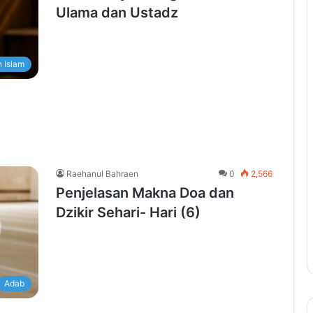
Ulama dan Ustadz
 Islam
Raehanul Bahraen
0
2,566
Penjelasan Makna Doa dan
Dzikir Sehari- Hari (6)
Adab