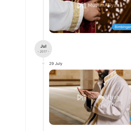
Bimbingan
Jul
- 2017 -
29 July