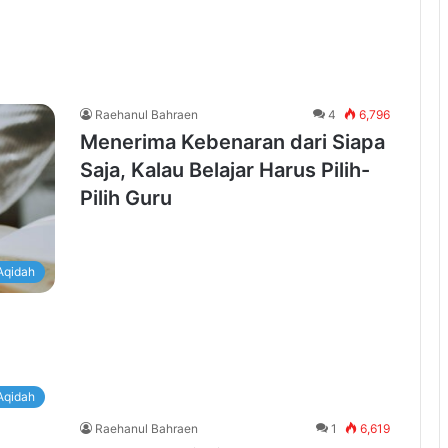
Raehanul Bahraen
4
6,796
Menerima Kebenaran dari Siapa
Saja, Kalau Belajar Harus Pilih-
Pilih Guru
Aqidah
Aqidah
Raehanul Bahraen
1
6,619