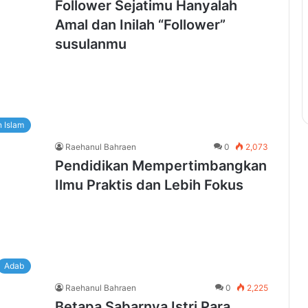
Follower Sejatimu Hanyalah
Amal dan Inilah “Follower”
susulanmu
 Islam
Raehanul Bahraen
0
2,073
Pendidikan Mempertimbangkan
Ilmu Praktis dan Lebih Fokus
Adab
Raehanul Bahraen
0
2,225
Betapa Sabarnya Istri Para