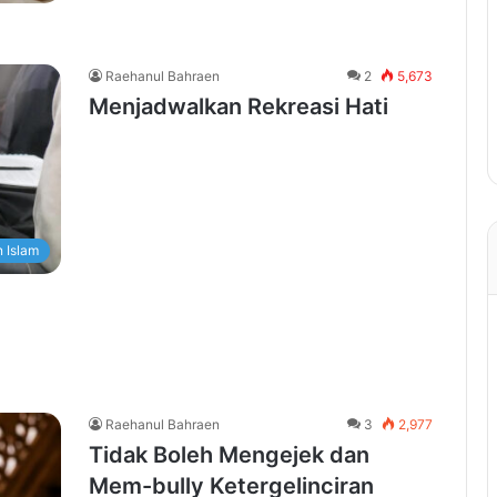
Raehanul Bahraen
2
5,673
Menjadwalkan Rekreasi Hati
 Islam
Raehanul Bahraen
3
2,977
Tidak Boleh Mengejek dan
Mem-bully Ketergelinciran