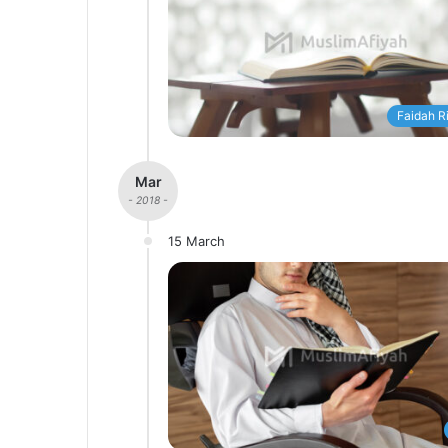
Faidah R
Mar
- 2018 -
15 March