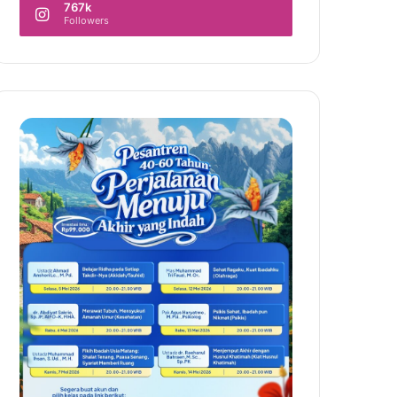
767k
Followers