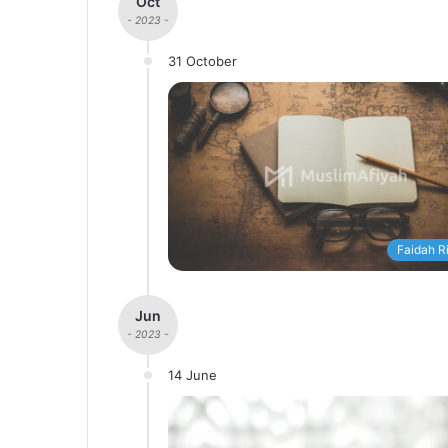
Oct
- 2023 -
31 October
Faidah R
Jun
- 2023 -
14 June