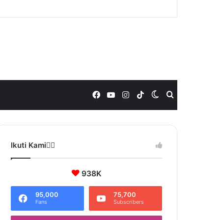
Facebook
YouTube
Instagram
TikTok
Switch
Search
skin
for
Ikuti Kami❤️‍🔥
938K
95,000
75,700
Fans
Subscribers