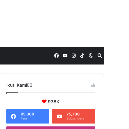
Facebook
YouTube
Instagram
TikTok
Switch
Search
skin
for
Ikuti Kami❤️‍🔥
938K
95,000
75,700
Fans
Subscribers