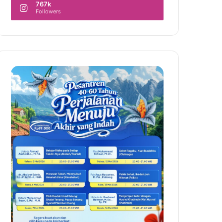
767k
Followers