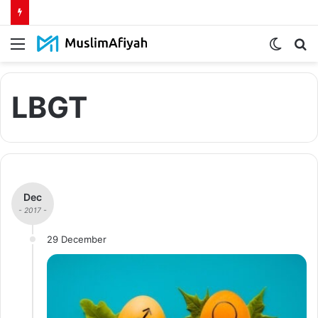
Menu
Switch
S
skin
fo
LBGT
Dec
- 2017 -
29 December