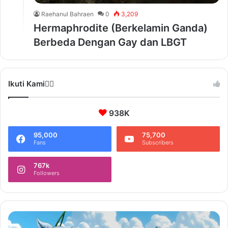
Raehanul Bahraen
0
3,209
Hermaphrodite (Berkelamin Ganda)
Berbeda Dengan Gay dan LBGT
Ikuti Kami❤️‍🔥
938K
95,000
75,700
Fans
Subscribers
767k
Followers