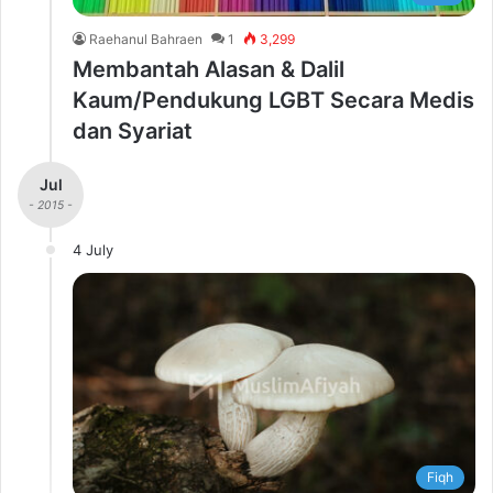
Raehanul Bahraen
1
3,299
Membantah Alasan & Dalil
Kaum/Pendukung LGBT Secara Medis
dan Syariat
Jul
- 2015 -
4 July
Fiqh