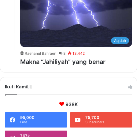
Aqidah
Raehanul Bahraen
8
13,442
Makna “Jahiliyah” yang benar
Ikuti Kami❤️‍🔥
938K
95,000
75,700
Fans
Subscribers
767k