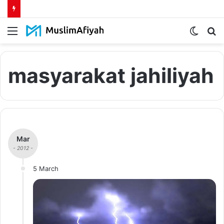
Menu
Switch
S
skin
fo
masyarakat jahiliyah
Mar
- 2012 -
5 March