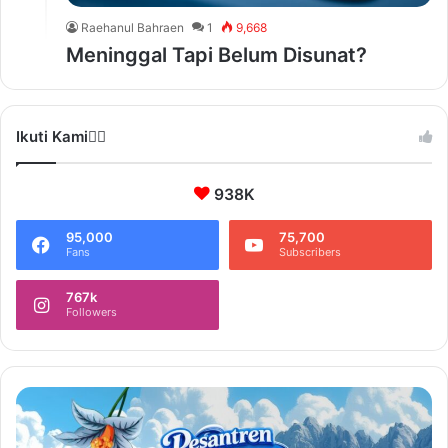
Raehanul Bahraen
1
9,668
Meninggal Tapi Belum Disunat?
Ikuti Kami❤️‍🔥
938K
95,000
75,700
Fans
Subscribers
767k
Followers