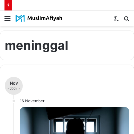
Menu
Switch
S
skin
fo
meninggal
Nov
- 2024 -
16 November