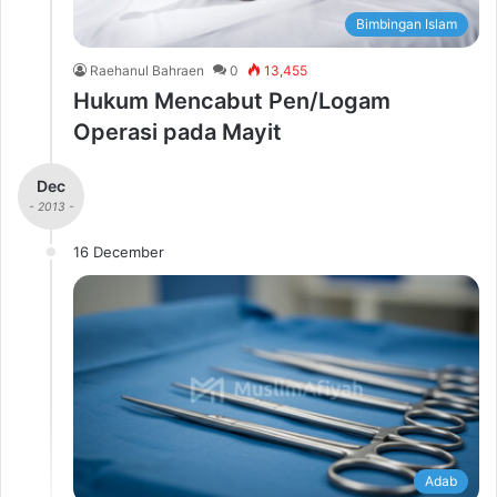
Bimbingan Islam
Raehanul Bahraen
0
13,455
Hukum Mencabut Pen/Logam
Operasi pada Mayit
Dec
- 2013 -
16 December
Adab