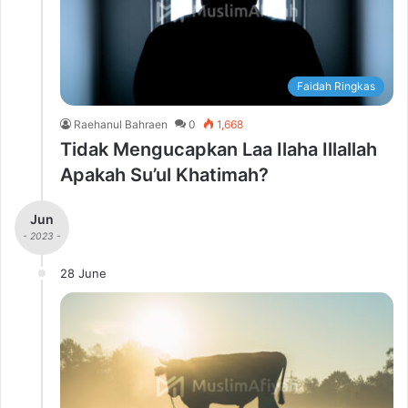
Faidah Ringkas
Raehanul Bahraen
0
1,668
Tidak Mengucapkan Laa Ilaha Illallah
Apakah Su’ul Khatimah?
Jun
- 2023 -
28 June