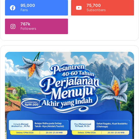
95,000
75,700
Fans
Subscribers
767k
Followers