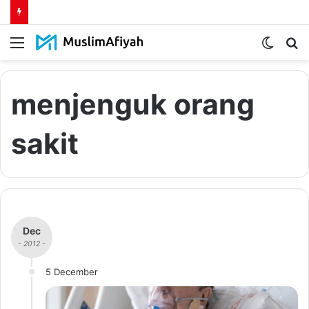
Menu
Switch
S
skin
fo
menjenguk orang
sakit
Dec
- 2012 -
5 December