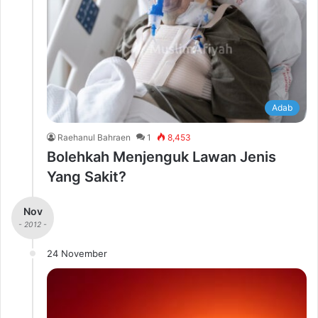
Adab
Raehanul Bahraen
1
8,453
Bolehkah Menjenguk Lawan Jenis
Yang Sakit?
Nov
- 2012 -
24 November