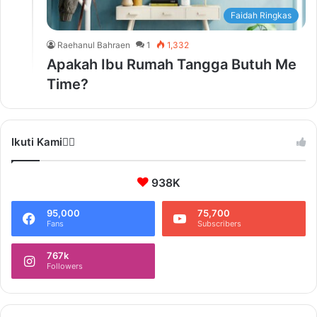
Faidah Ringkas
Raehanul Bahraen
1
1,332
Apakah Ibu Rumah Tangga Butuh Me
Time?
Ikuti Kami❤️‍🔥
938K
95,000
75,700
Fans
Subscribers
767k
Followers