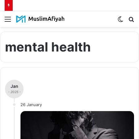
Menu
Switch
S
skin
fo
mental health
Jan
- 2025 -
26 January