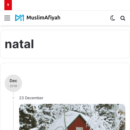
Menu
Switch
S
skin
fo
natal
Dec
- 2018 -
23 December