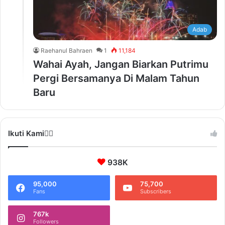
Adab
Raehanul Bahraen
1
11,184
Wahai Ayah, Jangan Biarkan Putrimu
Pergi Bersamanya Di Malam Tahun
Baru
Ikuti Kami❤️‍🔥
938K
95,000
75,700
Fans
Subscribers
767k
Followers