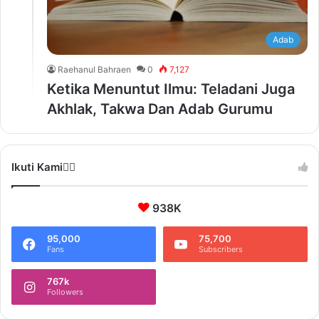
Adab
Raehanul Bahraen
0
7,127
Ketika Menuntut Ilmu: Teladani Juga
Akhlak, Takwa Dan Adab Gurumu
Ikuti Kami❤️‍🔥
938K
95,000
75,700
Fans
Subscribers
767k
Followers