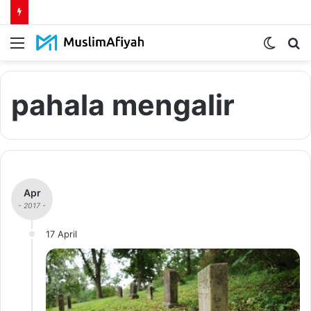
Menu
Switch
S
skin
fo
pahala mengalir
Apr
- 2017 -
17 April