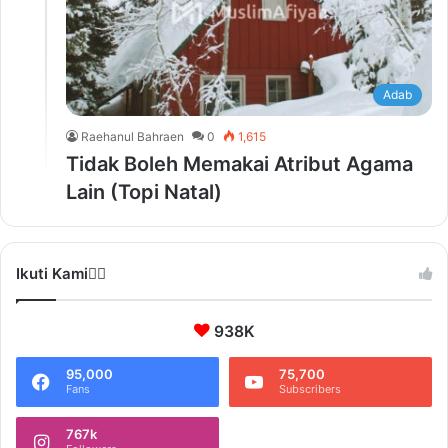
Adab
Raehanul Bahraen
0
1,615
Tidak Boleh Memakai Atribut Agama
Lain (Topi Natal)
Ikuti Kami❤️‍🔥
938K
95,000
75,700
Fans
Subscribers
767k