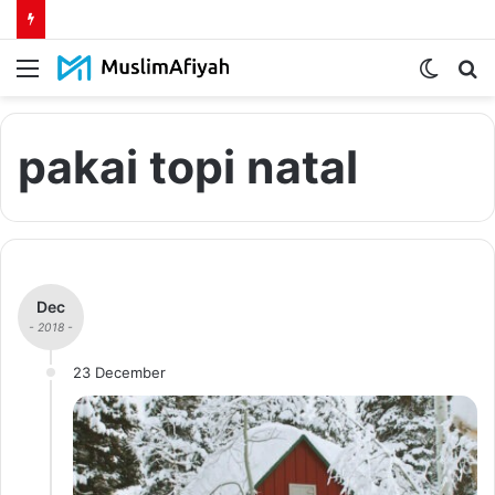
Menu
Switch
S
skin
fo
pakai topi natal
Dec
- 2018 -
23 December