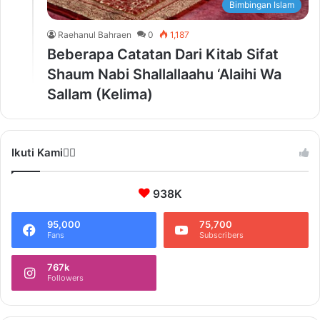
Bimbingan Islam
Raehanul Bahraen
0
1,187
Beberapa Catatan Dari Kitab Sifat
Shaum Nabi Shallallaahu ‘Alaihi Wa
Sallam (Kelima)
Ikuti Kami❤️‍🔥
938K
95,000
75,700
Fans
Subscribers
767k
Followers