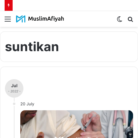
Menu
Switch
S
skin
fo
suntikan
Jul
- 2022 -
20 July