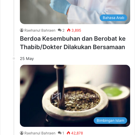
Bahasa Arab
Raehanul Bahraen
2
3,895
Berdoa Kesembuhan dan Berobat ke
Thabib/Dokter Dilakukan Bersamaan
25 May
Bimbingan Islam
Raehanul Bahraen
1
42,878