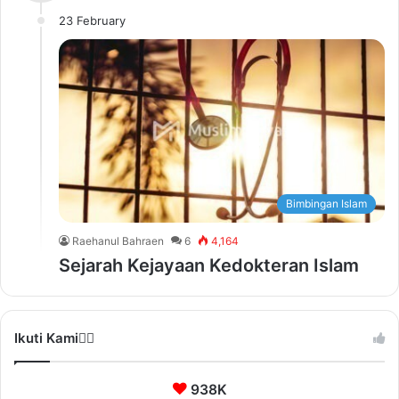
23 February
Bimbingan Islam
Raehanul Bahraen
6
4,164
Sejarah Kejayaan Kedokteran Islam
Ikuti Kami❤️‍🔥
938K