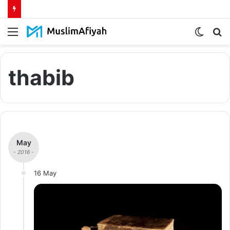
Menu
Switch
S
skin
fo
thabib
May
- 2016 -
16 May