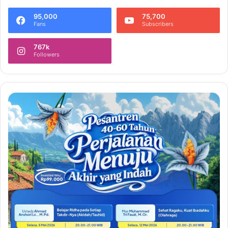
95,000
75,700
Fans
Subscribers
767k
Followers