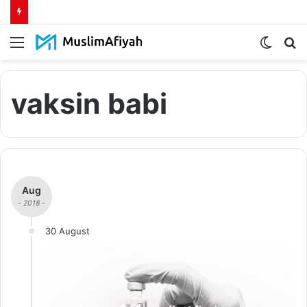
Menu
Switch
S
skin
fo
vaksin babi
Aug
- 2018 -
30 August