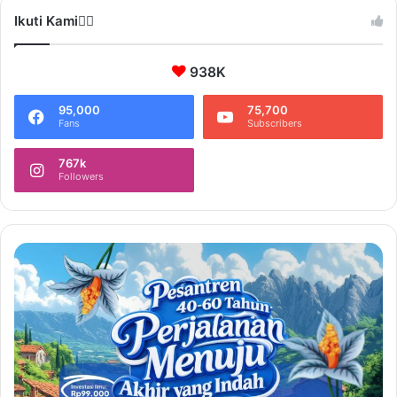
Ikuti Kami❤️‍🔥
938K
95,000
75,700
Fans
Subscribers
767k
Followers