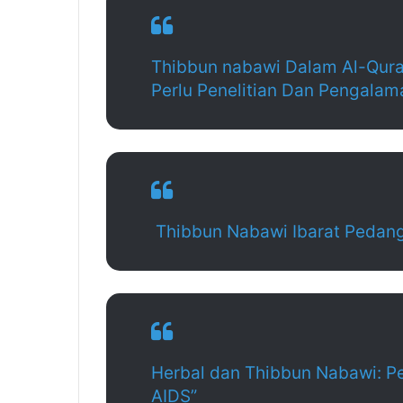
Thibbun nabawi Dalam Al-Qura
Perlu Penelitian Dan Pengalam
Thibbun Nabawi Ibarat Pedan
Herbal dan Thibbun Nabawi: P
AIDS”