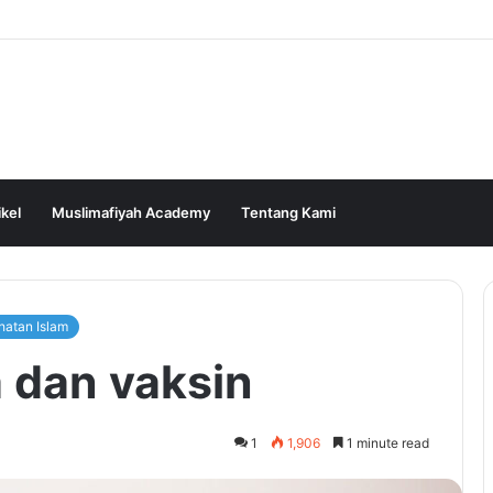
ikel
Muslimafiyah Academy
Tentang Kami
hatan Islam
 dan vaksin
1
1,906
1 minute read