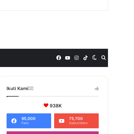
Facebook
YouTube
Instagram
TikTok
Switch
Search
skin
for
Ikuti Kami❤️‍🔥
938K
95,000
75,700
Fans
Subscribers