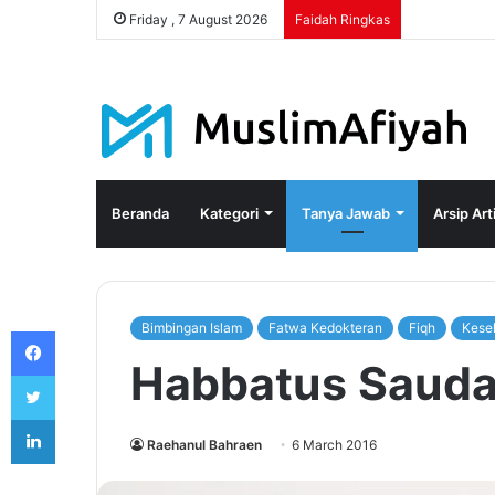
Friday , 7 August 2026
Faidah Ringkas
Beranda
Kategori
Tanya Jawab
Arsip Art
Bimbingan Islam
Fatwa Kedokteran
Fiqh
Kese
Facebook
Habbatus Sauda
Twitter
LinkedIn
Raehanul Bahraen
6 March 2016