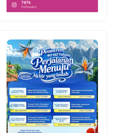
767k
Followers