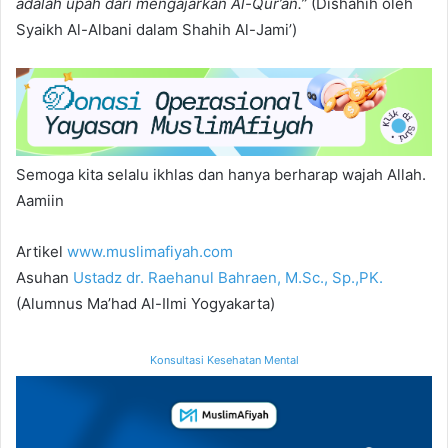
adalah upah dari mengajarkan Al-Qur’an.”
(Dishahih oleh
Syaikh Al-Albani dalam Shahih Al-Jami’)
Semoga kita selalu ikhlas dan hanya berharap wajah Allah.
Aamiin
Artikel
www.muslimafiyah.com
Asuhan
Ustadz dr. Raehanul Bahraen, M.Sc., Sp.,PK.
(Alumnus Ma’had Al-Ilmi Yogyakarta)
Konsultasi Kesehatan Mental