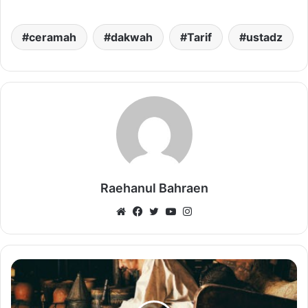
ceramah
dakwah
Tarif
ustadz
Raehanul Bahraen
Website
Facebook
Twitter
YouTube
Instagram