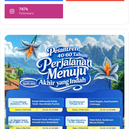
767k
Followers