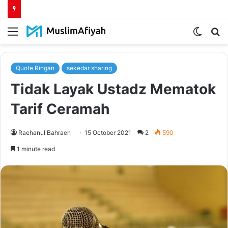
Menu
Switch
S
skin
fo
Quote Ringan
sekedar sharing
Tidak Layak Ustadz Mematok
Tarif Ceramah
Raehanul Bahraen
15 October 2021
2
590
1 minute read