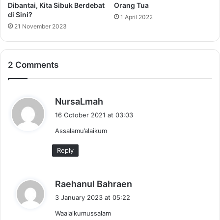
Dibantai, Kita Sibuk Berdebat
Orang Tua
di Sini?
1 April 2022
21 November 2023
2 Comments
s
NursaLmah
a
16 October 2021 at 03:03
y
Assalamu’alaikum
s
:
Reply
s
Raehanul Bahraen
a
3 January 2023 at 05:22
y
Waalaikumussalam
s