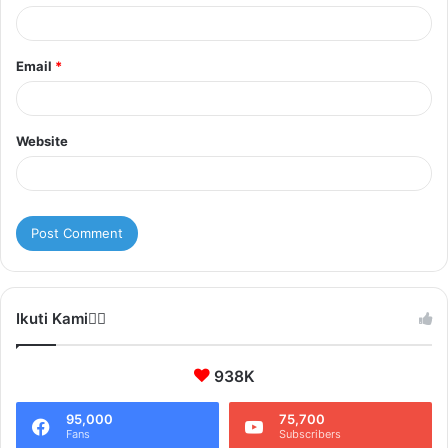
Email
*
Website
Ikuti Kami❤️‍🔥
938K
95,000
75,700
Fans
Subscribers