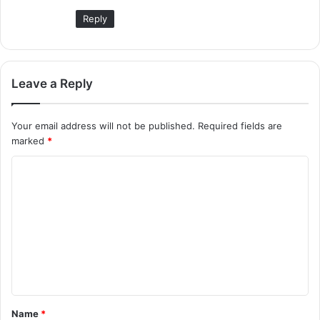
:
Reply
Leave a Reply
Your email address will not be published.
Required fields are
marked
*
C
o
m
m
e
n
t
Name
*
*