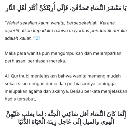
ﻳَﺎ ﻣَﻌْﺸَﺮَ ﺍﻟﻨِّﺴَﺎﺀِ ﺗَﺼَﺪَّﻗْﻦَ، ﻓَﺈِﻧِّﻲ ﺃُﺭِﻳْﺘُﻜُﻦَّ ﺃَﻛْﺜَﺮَ ﺃَﻫْﻞِ ﺍﻟﻨَّﺎﺭِ
“Wahai sekalian kaum wanita, bersedekahlah. Karena
diperlihatkan kepadaku bahwa mayoritas penduduk neraka
adalah kalian.”
[2]
Maka para wanita pun mengumpulkan dan melemparkan
perhiasan-perhiasan mereka.
Al-Qurthubi menjelaskan bahwa wanita memang mudah
sekali silau dengan dunia dan perhiasannya sehingga
melupakan agama dan akalnya. Beliau berkata menjelaskan
hadis tersebut,
ﺇِﻧَّﻤَﺎ ﻛَﺎﻥَ ﺍﻟﻨِّﺴَﺎﺀ ﺃﻗﻞ ﺳَﺎﻛِﻨﻲ ﺍﻟْﺠﻨَّﺔ : ﻟﻤﺎ ﻳﻐﻠﺐ ﻋَﻠَﻴْﻬِﻦَّ
ﺍﻟْﻬﻮﻯ ﻭﺍﻟﻤﻴﻞ ﺇِﻟَﻰ ﻋَﺎﺟﻞ ﺯِﻳﻨَﺔ ﺍﻟْﺤَﻴَﺎﺓ ﺍﻟﺪُّﻧْﻴَﺎ