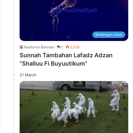
Bimbingan Islam
Raehanul Bahraen
1
2,026
Sunnah Tambahan Lafadz Adzan
“Shalluu Fi Buyuutikum”
21 March