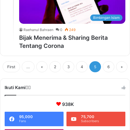
Bimbingan Islam
Raehanul Bahraen
0
249
Bijak Menerima & Sharing Berita
Tentang Corona
First
...
«
2
3
4
5
6
»
Ikuti Kami❤️‍🔥
938K
95,000
75,700
Fans
Subscribers