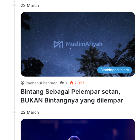
22 March
Bimbingan Islam
Raehanul Bahraen
0
2,027
Bintang Sebagai Pelempar setan,
BUKAN Bintangnya yang dilempar
22 March