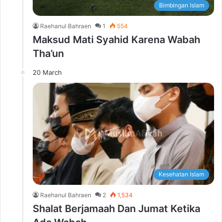
Bimbingan Islam
Raehanul Bahraen
1
554
Maksud Mati Syahid Karena Wabah
Tha’un
20 March
Kesehatan Islam
Raehanul Bahraen
2
1,534
Shalat Berjamaah Dan Jumat Ketika