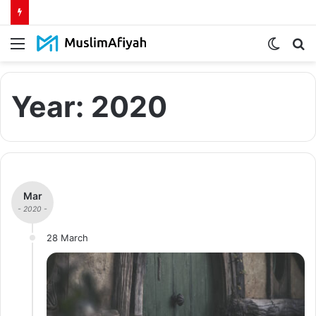
Menu
Switch
S
skin
fo
Year:
2020
Mar
- 2020 -
28 March