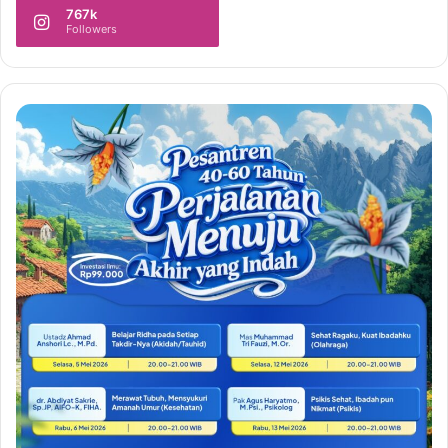
767k
Followers