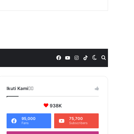
Facebook
YouTube
Instagram
TikTok
Switch
Search
skin
for
Ikuti Kami❤️‍🔥
938K
95,000
75,700
Fans
Subscribers