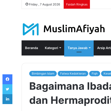
Friday , 7 August 2026
Faidah Ringkas
Beranda
Kategori
Tanya Jawab
Arsip Art
Bimbingan Islam
Fatwa Kedokteran
Fiqh
Kese
Facebook
Bagaimana Ibad
Twitter
LinkedIn
dan Hermaprodit