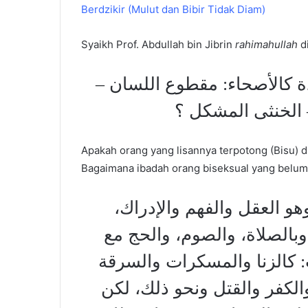
Berdzikir (Mulut dan Bibir Tidak Diam)
Syaikh Prof. Abdullah bin Jibrin
rahimahullah
di
ادة كالأصحاء: مقطوع اللسان
 الخنثى المشكل ؟
Apakah orang yang lisannya terpotong (Bisu) 
Bagaimana ibadah orang biseksual yang belum
وهو العقل والفهم والإدراك
بالصلاة، والصوم، والحج مع
 كالزنا والمسكرات والسرقة
الكفر والقتل ونحو ذلك، لكن