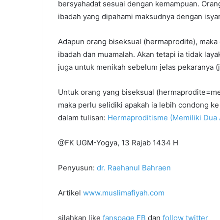
bersyahadat sesuai dengan kemampuan. Orang 
ibadah yang dipahami maksudnya dengan isyar
Adapun orang biseksual (hermaprodite), maka 
ibadah dan muamalah. Akan tetapi ia tidak layak
juga untuk menikah sebelum jelas pekaranya (j
Untuk orang yang biseksual (hermaprodite=mem
maka perlu selidiki apakah ia lebih condong k
dalam tulisan:
Hermaproditisme (Memiliki Dua 
@FK UGM-Yogya, 13 Rajab 1434 H
Penyusun:
dr. Raehanul Bahraen
Artikel
www.muslimafiyah.com
silahkan like
fanspage FB
dan
follow twitter