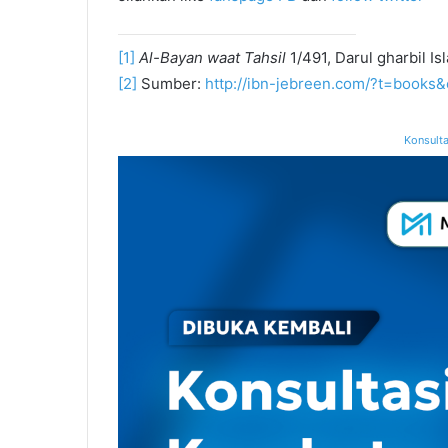
[1]
Al-Bayan waat Tahsil
1/491, Darul gharbil Isl
[2]
Sumber:
http://ibn-jebreen.com/?t=boo
Konsulta