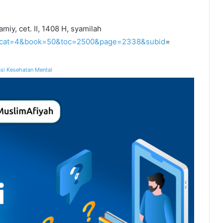
amiy, cet. II, 1408 H, syamilah
ks&cat=4&book=50&toc=2500&page=2338&subid
=
si Kesehatan Mental