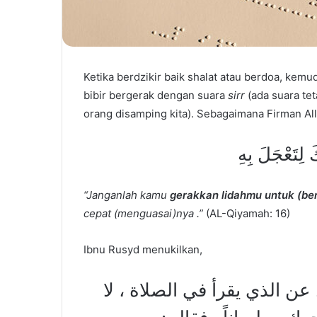
Ketika berdzikir baik shalat atau berdoa, kem
bibir bergerak dengan suara
sirr
(ada suara te
orang disamping kita). Sebagaimana Firman Al
َ لِتَعْجَلَ بِهِ
“Janganlah kamu
gerakkan lidahmu untuk (ber
cepat (menguasai)nya .”
(AL-Qiyamah: 16)
Ibnu Rusyd menukilkan,
عن الذي يقرأ في الصلاة ، لا