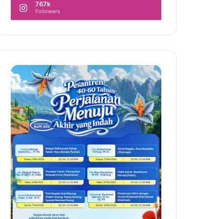
767k
Followers