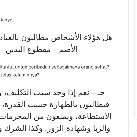
tanya,
هل هؤلاء الأشخاص مطالبون بالعب –
الأصم – مقطوع اليدين –
dituntut untuk beribadah sebagaimana orang sehat?
 jelas kelaminnya?
جـ – نعم إذا وجد سبب التكليف، ،
فيطالبون بالطهارة حسب القدرة، و
الاستطاعة، ويمنعون من المحرمات:
والربا وشهادة الزور. وكذا الشرك و