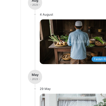
Aug
- 2025 -
4 August
Faidah R
May
- 2023 -
29 May