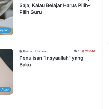
Saja, Kalau Belajar Harus Pilih-
Pilih Guru
Aqidah
Raehanul Bahraen
2
22,046
Penulisan “Insyaallah” yang
Baku
Adab