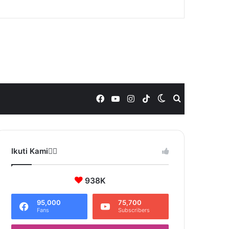
Facebook
YouTube
Instagram
TikTok
Switch
Search
skin
for
Ikuti Kami❤️‍🔥
938K
95,000
75,700
Fans
Subscribers