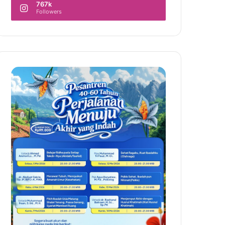
767k
Followers