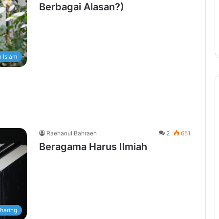
Berbagai Alasan?)
 Islam
Raehanul Bahraen
2
651
Beragama Harus Ilmiah
haring