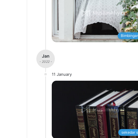
Bimbingan
Jan
- 2022 -
11 January
sekedar s