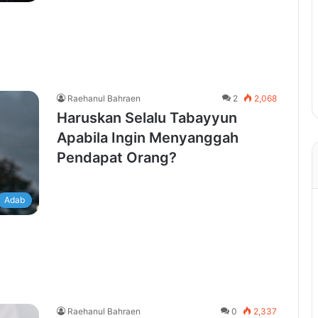
Raehanul Bahraen
2
2,068
Haruskan Selalu Tabayyun
Apabila Ingin Menyanggah
Pendapat Orang?
Adab
Raehanul Bahraen
0
2,337