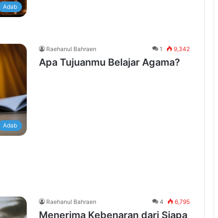
Adab
Raehanul Bahraen
1
9,342
Apa Tujuanmu Belajar Agama?
Adab
Raehanul Bahraen
4
6,795
Menerima Kebenaran dari Siapa