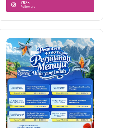
767k
Followers