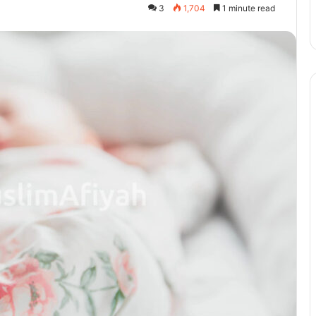
3
1,704
1 minute read