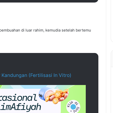
o (pembuahan di luar rahim, kemudia setelah bertemu
 Kandungan (Fertilisasi In Vitro)