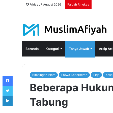
Friday , 7 August 2026
Faidah Ringkas
Beranda
Kategori
Tanya Jawab
Arsip Art
Bimbingan Islam
Fatwa Kedokteran
Fiqh
Kese
Facebook
Beberapa Hukum 
Twitter
LinkedIn
Tabung