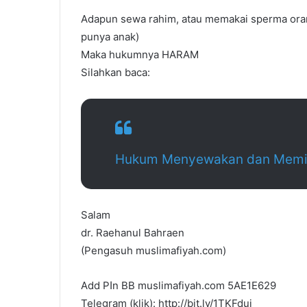
Adapun sewa rahim, atau memakai sperma orang 
punya anak)
Maka hukumnya HARAM
Silahkan baca:
Hukum Menyewakan dan Memi
Salam
dr. Raehanul Bahraen
(Pengasuh muslimafiyah.com)
Add Pاn BB muslimafiyah.com 5AE1E629
Telegram (klik): http://bit.ly/1TKFduj