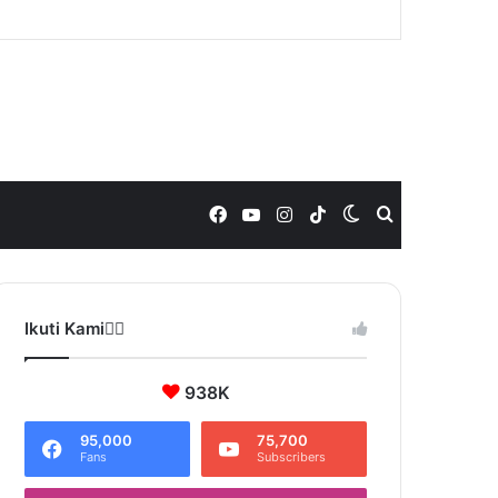
Facebook
YouTube
Instagram
TikTok
Switch
Search
skin
for
Ikuti Kami❤️‍🔥
938K
95,000
75,700
Fans
Subscribers