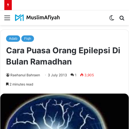
Menu
Switch
S
skin
fo
Adab
Fiqh
Cara Puasa Orang Epilepsi Di
Bulan Ramadhan
Raehanul Bahraen
3 July 2013
1
3,905
2 minutes read