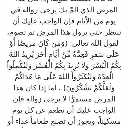
المرض الذي ألمّ بك يرجى زواله في
يوم من الأيام فإن الواجب عليك أن
تنتظر حتى يزول هذا المرض ثم تصوم،
لقول الله تعالى: {وَمَن كَانَ مَرِيضًا أَوْ
عَلَى سَفَرٍ فَعِدَّةٌ مِّنْ أَيَّامٍ أُخَرَ يُرِيدُ اللهُ
بِكُمُ الْيُسْرَ وَلاَ يُرِيدُ بِكُمُ الْعُسْرَ وَلِتُكْمِلُواْ
الْعِدَّةَ وَلِتُكَبِّرُواْ اللهَ عَلَى مَا هَدَاكُمْ
وَلَعَلَّكُمْ تَشْكُرُونَ} ، أما إذا كان هذا
المرض مستمرًّا لا يرجى زواله فإن
الواجب عليك أن تطعم عن كل يوم
مسكيناً، ويجوز أن تصنع طعاماً غداء أو