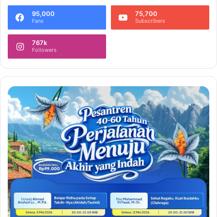
95,000
75,700
Fans
Subscribers
767k
Followers