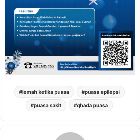
lemah ketika puasa
puasa epilepsi
puasa sakit
qhada puasa