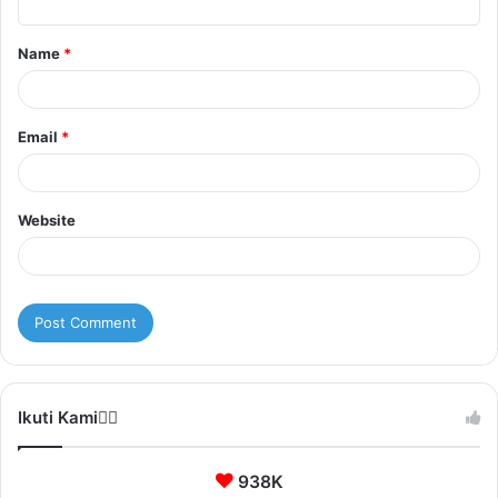
t
Name
*
*
Email
*
Website
Ikuti Kami❤️‍🔥
938K