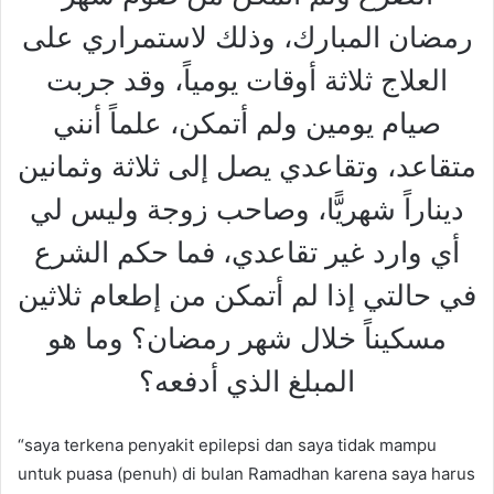
رمضان المبارك، وذلك لاستمراري على
العلاج ثلاثة أوقات يومياً، وقد جربت
صيام يومين ولم أتمكن، علماً أنني
متقاعد، وتقاعدي يصل إلى ثلاثة وثمانين
ديناراً شهريًّا، وصاحب زوجة وليس لي
أي وارد غير تقاعدي، فما حكم الشرع
في حالتي إذا لم أتمكن من إطعام ثلاثين
مسكيناً خلال شهر رمضان؟ وما هو
المبلغ الذي أدفعه؟
“saya terkena penyakit epilepsi dan saya tidak mampu
untuk puasa (penuh) di bulan Ramadhan karena saya harus