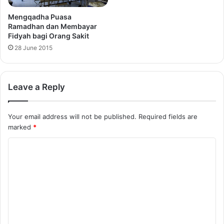
Mengqadha Puasa
Ramadhan dan Membayar
Fidyah bagi Orang Sakit
28 June 2015
Leave a Reply
Your email address will not be published.
Required fields are
marked
*
C
o
m
m
e
n