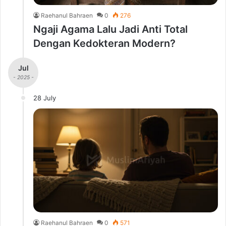
Raehanul Bahraen
0
276
Ngaji Agama Lalu Jadi Anti Total
Dengan Kedokteran Modern?
Jul
- 2025 -
28 July
Raehanul Bahraen
0
571