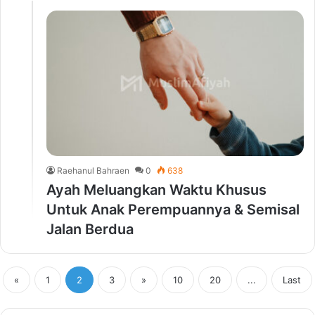
Raehanul Bahraen
0
638
Ayah Meluangkan Waktu Khusus
Untuk Anak Perempuannya & Semisal
Jalan Berdua
«
1
2
3
»
10
20
...
Last