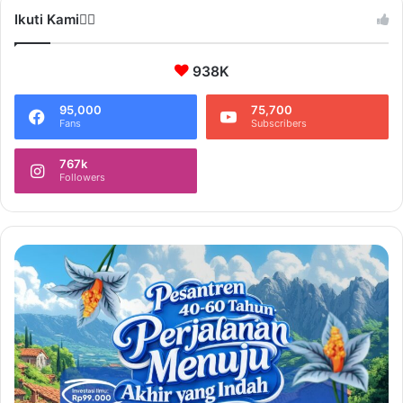
Ikuti Kami❤️‍🔥
938K
95,000
75,700
Fans
Subscribers
767k
Followers