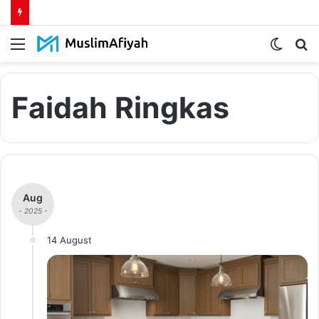
Menu
Switch
S
skin
fo
Faidah Ringkas
Aug
- 2025 -
14 August