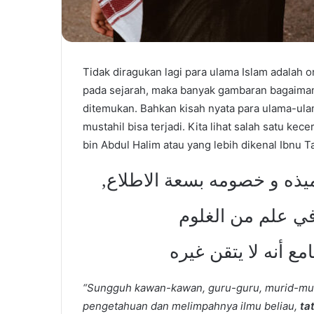
Tidak diragukan lagi para ulama Islam adalah o
pada sejarah, maka banyak gambaran bagaiman
ditemukan.
Bahkan kisah nyata para ulama-ulam
mustahil bisa terjadi. Kita lihat salah satu k
bin Abdul Halim atau yang lebih dikenal Ibnu 
لاميذه و خصومه بسعة الاطلاع
 في علم من الغلوم
ع أنه لا يتقن غيره
“Sungguh kawan-kawan, guru-guru, murid-mu
pengetahuan dan melimpahnya ilmu beliau,
ta