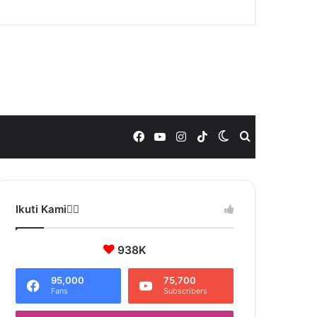
Facebook
YouTube
Instagram
TikTok
Switch
Search
skin
for
Ikuti Kami❤️‍🔥
938K
95,000
75,700
Fans
Subscribers