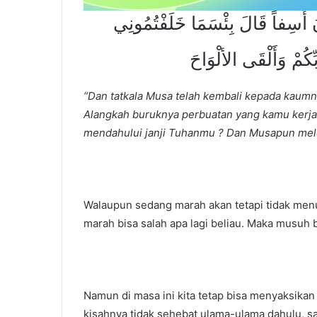
أَسِفاً قَالَ بِئْسَمَا خَلَفْتُمُونِي
ِّكُمْ وَأَلْقَى الألْوَاحَ
“Dan tatkala Musa telah kembali kepada kaumn
Alangkah buruknya perbuatan yang kamu kerj
mendahului janji Tuhanmu ? Dan Musapun melemp
Walaupun sedang marah akan tetapi tidak menut
marah bisa salah apa lagi beliau. Maka musuh b
Namun di masa ini kita tetap bisa menyaksika
kisahnya tidak sehebat ulama-ulama dahulu, s