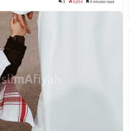
3
6,634
4 minutes read