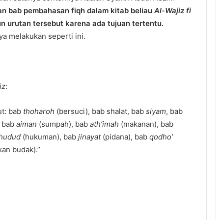
an bab pembahasan fiqh dalam kitab beliau
Al-Wajiz fi
n urutan tersebut karena ada tujuan tertentu.
a melakukan seperti ini.
iz
:
ut: bab
thoharoh
(bersuci), bab shalat, bab
siyam
, bab
, bab
aiman
(sumpah), bab
ath’imah
(makanan), bab
hudud
(hukuman), bab
jinayat
(pidana), bab
qodho’
an budak).”