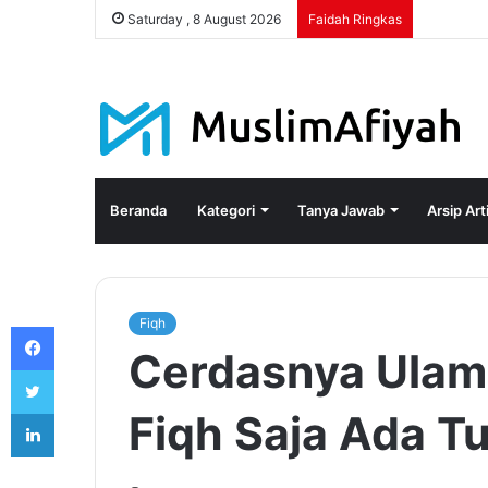
Saturday , 8 August 2026
Faidah Ringkas
Beranda
Kategori
Tanya Jawab
Arsip Art
Fiqh
Facebook
Cerdasnya Ulam
Twitter
LinkedIn
Fiqh Saja Ada T