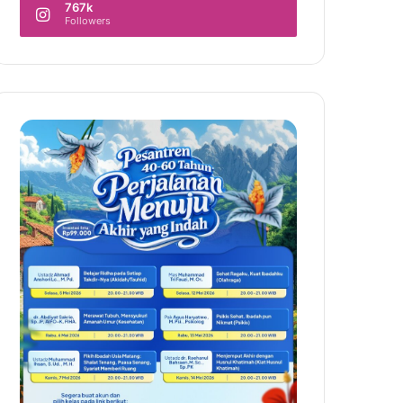
767k
Followers