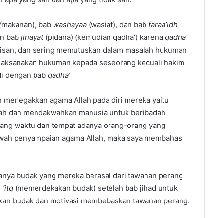
(
makanan), bab
washayaa
(wasiat), dan bab
faraa’idh
an bab
jinayat
(pidana) (kemudian qadha’) karena
qadha’
isan, dan sering memutuskan dalam masalah hukuman
melaksanakan hukuman kepada seseorang kecuali hakim
adi dengan bab
qadha’
h menegakkan agama Allah pada diri mereka yaitu
lah dan mendakwahkan manusia untuk beribadah
njang waktu dan tempat adanya orang-orang yang
akwah penyampaian agama Allah, maka saya membahas
adanya budak yang mereka berasal dari tawanan perang
n
‘itq
(memerdekakan budak) setelah bab jihad untuk
kan budak dan motivasi membebaskan tawanan perang.