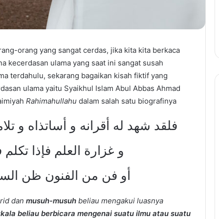
rang-orang yang sangat cerdas, jika kita kita berkaca
a kecerdasan ulama yang saat ini sangat susah
a terdahulu, sekarang bagaikan kisah fiktif yang
ecerdasan ulama yaitu Syaikhul Islam Abul Abbas Ahmad
Taimiyah
Rahimahullahu
dalam salah satu biografinya
فلقد شهد له أقرانه و أساتذاه و ت,
و غزارة العلم فإذا تكلم
أو فن من الفنون ظن السام
rid dan
musuh-musuh
beliau mengakui luasnya
tkala beliau berbicara mengenai suatu ilmu atau suatu