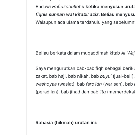
Badawi
Hafidzohullohu
ketika menyusun urut
fiqhis sunnah wal kitabil aziz
. Beliau menyusu
Walaupun ada ulama terdahulu yang sebelumny
Beliau berkata dalam muqaddimah kitab
Al-Waj
Saya mengurutkan bab-bab fiqh sebagai berik
zakat, bab haji, bab nikah, bab
buyu’
(jual-beli)
washoyaa
(wasiat), bab
faro’idh
(warisan), bab
(peradilan), bab jihad dan bab
‘itq
(memerdekak
Rahasia (hikmah) urutan ini: