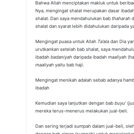
Bahwa Allah menciptakan makluk untuk berib
Nya, mengingat shalat merupakan dasar ibada
shalat. Dan saya mendahulukan bab
thaharah
d
shalat dan syarat lebih didahulukan daripada y
Mengingat puasa untuk Allah
Ta’ala
dan Dia ya
urutkankan setelah bab shalat, saya mendahul
ibadah
badaniyah
daripada ibadah
maaliyah
(ha
maaliyah
yaitu bab haji.
Mengingat menikah adalah sebab adanya hamb
ibadah
Kemudian saya lanjutkan dengan bab
buyu’
(ju
mereka terus-menerus melakukan jual-beli.
Dan sering terjadi sumpah dalam jual-beli, ole
dengan bab
aiman
(sumpah) untuk menjelaskan