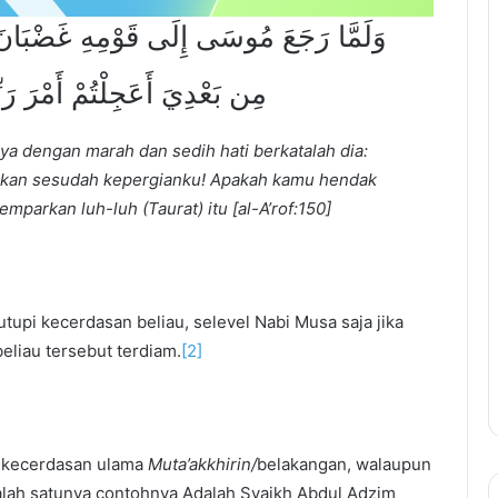
وَلَمَّا رَجَعَ مُوسَى إِلَى قَوْمِهِ غَضْبَانَ 
مِن بَعْدِيَ أَعَجِلْتُمْ أَمْرَ رَب
ya dengan marah dan sedih hati berkatalah dia:
akan sesudah kepergianku! Apakah kamu hendak
arkan luh-luh (Taurat) itu [al-A’rof:150]
upi kecerdasan beliau, selevel Nabi Musa saja jika
eliau tersebut terdiam.
[2]
n kecerdasan ulama
Muta’akkhirin/
belakangan, walaupun
alah satunya contohnya Adalah Syaikh Abdul Adzim