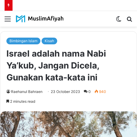
Menu
Switch
S
skin
fo
Bimbingan Islam
Kisah
Israel adalah nama Nabi
Ya’kub, Jangan Dicela,
Gunakan kata-kata ini
Raehanul Bahraen
23 October 2023
0
940
2 minutes read