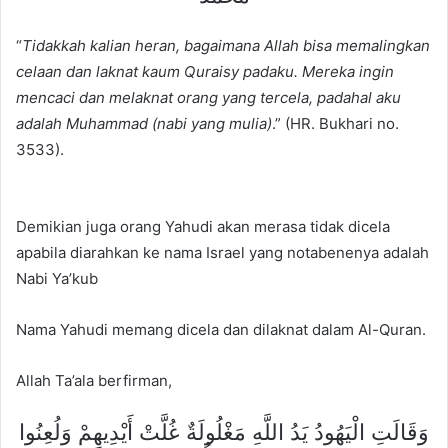
“
Tidakkah kalian heran, bagaimana Allah bisa memalingkan
celaan dan laknat kaum Quraisy padaku. Mereka ingin
mencaci dan melaknat orang yang tercela, padahal aku
adalah Muhammad (nabi yang mulia)
.” (HR. Bukhari no.
3533).
Demikian juga orang Yahudi akan merasa tidak dicela
apabila diarahkan ke nama Israel yang notabenenya adalah
Nabi Ya’kub
Nama Yahudi memang dicela dan dilaknat dalam Al-Quran.
Allah Ta’ala berfirman,
وَقَالَتِ الْيَهُودُ يَدُ اللَّهِ مَغْلُولَةٌ غُلَّتْ أَيْدِيهِمْ وَلُعِنُوا