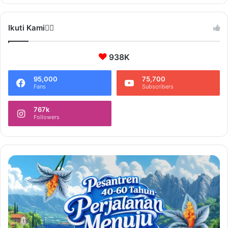
Ikuti Kami❤️‍🔥
938K
95,000
75,700
Fans
Subscribers
767k
Followers