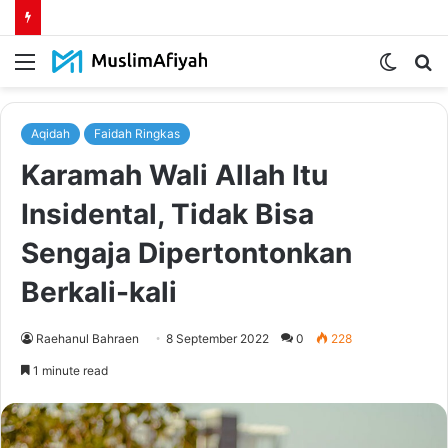
Menu
Switch
S
skin
fo
Aqidah
Faidah Ringkas
Karamah Wali Allah Itu
Insidental, Tidak Bisa
Sengaja Dipertontonkan
Berkali-kali
Raehanul Bahraen
8 September 2022
0
228
1 minute read