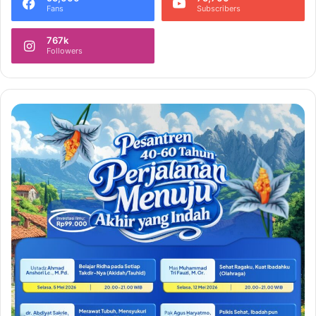
Fans
Subscribers
767k
Followers