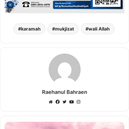
karamah
mukjizat
wali Allah
Raehanul Bahraen
Website
Facebook
Twitter
YouTube
Instagram