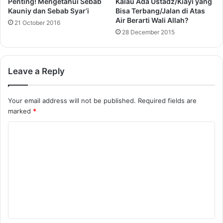
Penting! Mengetahui Sebab
Kalau Ada Ustadz/Kiayi yang
Kauniy dan Sebab Syar’i
Bisa Terbang/Jalan di Atas
Air Berarti Wali Allah?
21 October 2016
28 December 2015
Leave a Reply
Your email address will not be published.
Required fields are
marked
*
C
o
m
m
e
n
t