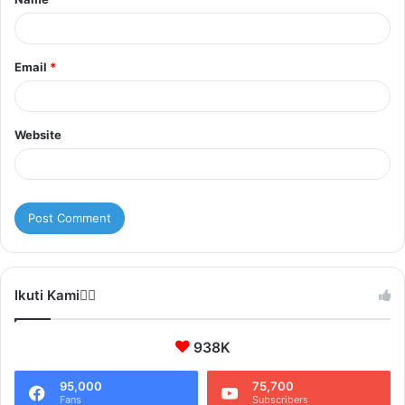
*
Email
*
Website
Ikuti Kami❤️‍🔥
938K
95,000
75,700
Fans
Subscribers