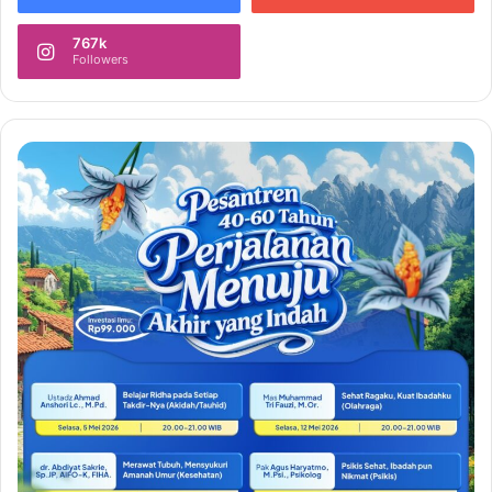
767k
Followers