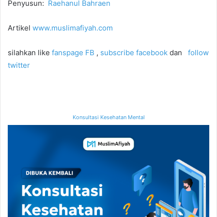
Penyusun:
Raehanul Bahraen
Artikel
www.muslimafiyah.com
silahkan like
fanspage FB
,
subscribe facebook
dan
follow
twitter
Konsultasi Kesehatan Mental