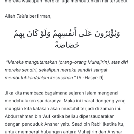
mereka walaupun mereka juga membutuhkan hal tersebut.
Allah
Ta’ala
berfirman,
وَيُؤْثِرُونَ عَلَى أَنفُسِهِمْ وَلَوْ كَانَ بِهِمْ
خَصَاصَةٌ
“Mereka mengutamakan (orang-orang Muhajirin), atas diri
mereka sendiri, sekalipun mereka sendiri sangat
membutuhkan/dalam kesusahan.”
(Al-Hasyr: 9)
Jika kita membaca bagaimana sejarah islam mengenai
mendahulukan saudaranya. Maka ini ibarat dongeng yang
mungkin kita katakan akan mustahil terjadi di zaman ini.
Abdurrahman bin ‘Auf ketika beliau dipersaudarakan
dengan penduduk Anshar yaitu Saad bin Rabi’ (ketika itu,
untuk memperat hubungan antara Muhajirin dan Anshar