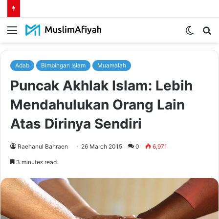
Menu
Switch
S
skin
fo
Adab
Bimbingan Islam
Muamalah
Puncak Akhlak Islam: Lebih
Mendahulukan Orang Lain
Atas Dirinya Sendiri
Raehanul Bahraen
26 March 2015
0
6,971
3 minutes read