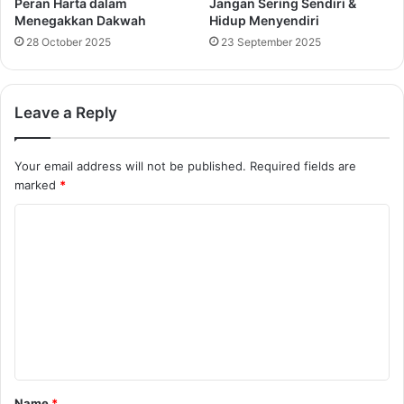
Peran Harta dalam
Jangan Sering Sendiri &
Menegakkan Dakwah
Hidup Menyendiri
28 October 2025
23 September 2025
Leave a Reply
Your email address will not be published.
Required fields are
marked
*
C
o
m
m
e
n
t
Name
*