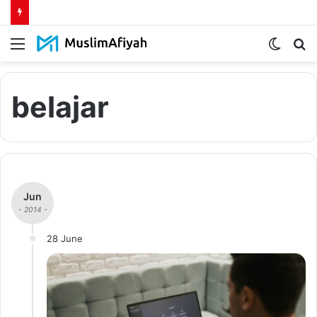
Menu
Switch
S
skin
fo
belajar
Jun
- 2014 -
28 June