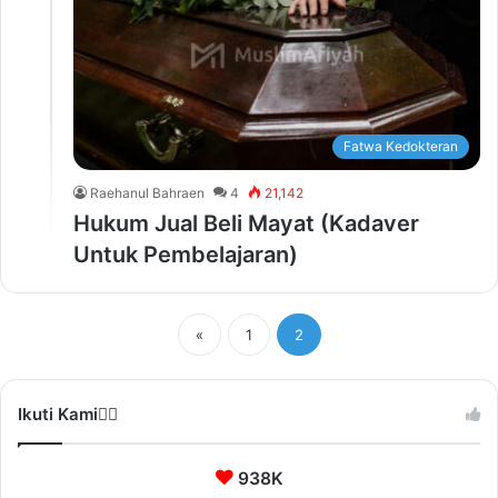
Fatwa Kedokteran
Raehanul Bahraen
4
21,142
Hukum Jual Beli Mayat (Kadaver
Untuk Pembelajaran)
«
1
2
Ikuti Kami❤️‍🔥
938K