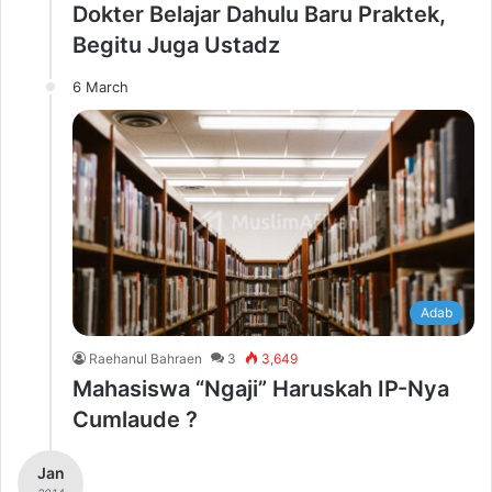
Dokter Belajar Dahulu Baru Praktek,
Begitu Juga Ustadz
6 March
Adab
Raehanul Bahraen
3
3,649
Mahasiswa “Ngaji” Haruskah IP-Nya
Cumlaude ?
Jan