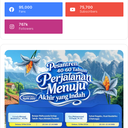
95,000
75,700
Fans
Subscribers
767k
Followers