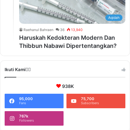
Aqidah
Raehanul Bahraen
36
13,940
Haruskah Kedokteran Modern Dan
Thibbun Nabawi Dipertentangkan?
Ikuti Kami❤️‍🔥
938K
95,000
75,700
Fans
Subscribers
767k
Followers