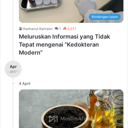
Bimbingan Islam
Raehanul Bahraen
1
2,017
Meluruskan Informasi yang Tidak
Tepat mengenai “Kedokteran
Modern”
Apr
- 2017 -
4 April