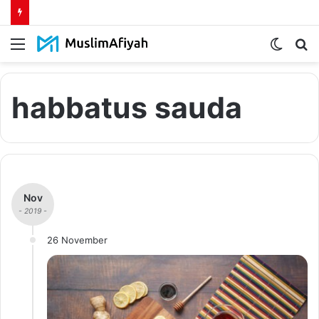
Menu
Switch
S
skin
fo
habbatus sauda
Nov
- 2019 -
26 November