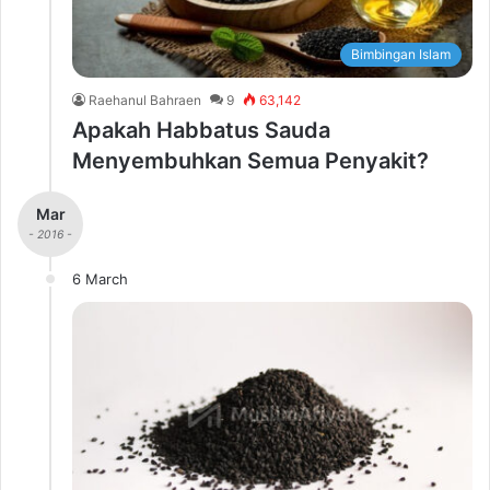
Bimbingan Islam
Raehanul Bahraen
9
63,142
Apakah Habbatus Sauda
Menyembuhkan Semua Penyakit?
Mar
- 2016 -
6 March