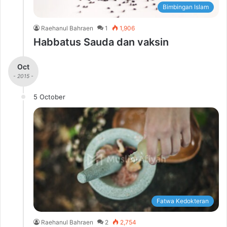
Bimbingan Islam
Raehanul Bahraen
1
1,906
Habbatus Sauda dan vaksin
Oct
- 2015 -
5 October
Fatwa Kedokteran
Raehanul Bahraen
2
2,754