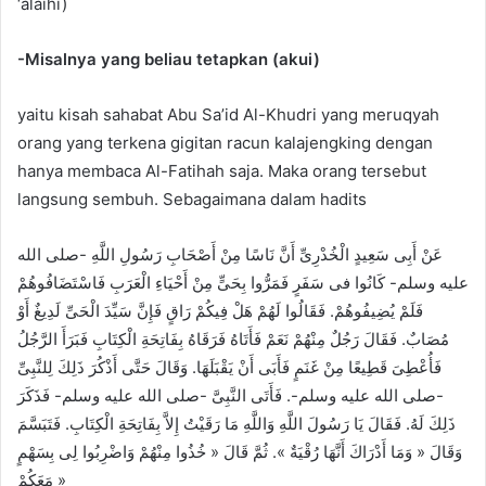
‘alaihi)
-Misalnya yang beliau tetapkan (akui)
yaitu kisah sahabat Abu Sa’id Al-Khudri yang meruqyah
orang yang terkena gigitan racun kalajengking dengan
hanya membaca Al-Fatihah saja. Maka orang tersebut
langsung sembuh. Sebagaimana dalam hadits
عَنْ أَبِى سَعِيدٍ الْخُدْرِىِّ أَنَّ نَاسًا مِنْ أَصْحَابِ رَسُولِ اللَّهِ -صلى الله
عليه وسلم- كَانُوا فى سَفَرٍ فَمَرُّوا بِحَىٍّ مِنْ أَحْيَاءِ الْعَرَبِ فَاسْتَضَافُوهُمْ
فَلَمْ يُضِيفُوهُمْ. فَقَالُوا لَهُمْ هَلْ فِيكُمْ رَاقٍ فَإِنَّ سَيِّدَ الْحَىِّ لَدِيغٌ أَوْ
مُصَابٌ. فَقَالَ رَجُلٌ مِنْهُمْ نَعَمْ فَأَتَاهُ فَرَقَاهُ بِفَاتِحَةِ الْكِتَابِ فَبَرَأَ الرَّجُلُ
فَأُعْطِىَ قَطِيعًا مِنْ غَنَمٍ فَأَبَى أَنْ يَقْبَلَهَا. وَقَالَ حَتَّى أَذْكُرَ ذَلِكَ لِلنَّبِىِّ
-صلى الله عليه وسلم-. فَأَتَى النَّبِىَّ -صلى الله عليه وسلم- فَذَكَرَ
ذَلِكَ لَهُ. فَقَالَ يَا رَسُولَ اللَّهِ وَاللَّهِ مَا رَقَيْتُ إِلاَّ بِفَاتِحَةِ الْكِتَابِ. فَتَبَسَّمَ
وَقَالَ « وَمَا أَدْرَاكَ أَنَّهَا رُقْيَةٌ ». ثُمَّ قَالَ « خُذُوا مِنْهُمْ وَاضْرِبُوا لِى بِسَهْمٍ
مَعَكُمْ »