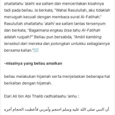
shallallahu ‘alaihi wa sallam
dan menceritakan kisahnya
tadi pada beliau. Ia berkata, “Wahai Rasulullah, aku tidaklah
meruqyah kecuali dengan membaca surat Al-Fatihah.”
Rasulullah
shallallahu ‘alaihi wa sallam
lantas tersenyum
dan berkata,
“
Bagaimana engkau bisa tahu Al-Fatihah
adalah ruqyah?
”
Beliau pun bersabda
, “
Ambil kambing
tersebut dari mereka dan potongkan untukku sebagiannya
bersama kalian.
”
[2]
-misalnya yang beliau amalkan
beliau melakukan hijamah serta menjelaskan beberapa hal
berkaitan dengan hijamah.
Dari Ali bin Abi Thalib
radhiallaahu ‘anhu
:
أن النبي صلى الله عليه وسلم احتجم وأمرني فأعطيت الحجام أجره