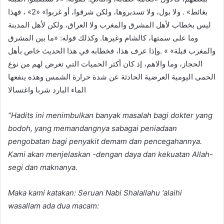
بغائط» . ولا بول، ولا تسدبروها، ولكن شرقوا، أو غربوا» «2» ، فهذا
ليس بخطاب لأهل المشرق والمغرب ولا العراق، ولكن لأهل المدينة
وما على سمتها، كالشام وغيرها. وكذلك قوله: «ما بين المشرق
والمغرب قبلة» » .وإذا عرف هذا، فخطابه في هذا الحديث خاص بأهل
الحجاز، وما والاهم، إذ كان أكثر الحميات التي تعرض لهم من نوع
الحمى اليومية العرضية الحادثة عن شدة حرارة الشمس وهذه ينفعها
الماء البارد شربا واغتسالا
“Hadits ini menimbulkan banyak masalah bagi dokter yang
bodoh, yang memandangnya sabagai peniadaan
pengobatan bagi penyakit demam dan pencegahannya.
Kami akan menjelaskan -dengan daya dan kekuatan Allah-
segi dan maknanya.
Maka kami katakan: Seruan Nabi Shalallahu ‘alaihi
wasallam ada dua macam: