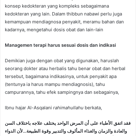
konsep kedokteran yang kompleks sebagaimana
kedokteran yang lain. Dalam thibbun nabawi perlu juga
kemampuan mendiagnosa penyakit, meramu bahan dan
kadarnya, mengetahui dosis obat dan lain-lain
Managemen terapi harus sesuai dosis dan indikasi
Demikian juga dengan obat yang digunakan, haruslah
seorang dokter atau herbalis tahu benar obat dan herbal
tersebut, bagaimana indikasinya, untuk penyakit apa
(tentunya ia harus mampu mendiagnosis), tahu
campurannya, tahu efek sampingnya dan sebagainya,
Ibnu hajar Al-Asqalani
rahimahullahu
berkata,
فقد
اتفق الأطباء على أن المرض الواحد يختلف علاجه باختلاف السن
والعادة والزمان والغذاء المألوف والتدبير وقوة الطبيعة…لأن الدواء