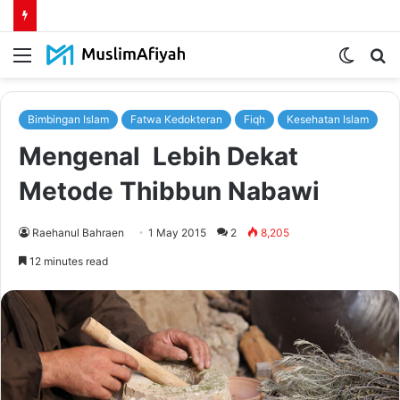
Menu
Switch
S
skin
fo
Bimbingan Islam
Fatwa Kedokteran
Fiqh
Kesehatan Islam
Mengenal Lebih Dekat
Metode Thibbun Nabawi
Raehanul Bahraen
1 May 2015
2
8,205
12 minutes read