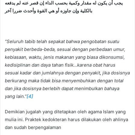
يجب أن يكون له مقدار وكمية بحسب الداء إن قصر عنه لم يدفعه
بالكلية وإن جاوزه أو هي القوة وأحدث ضررا آخر
“Seluruh tabib telah sepakat bahwa pengobatan suatu
penyakit berbeda-beda, sesuai dengan perbedaan umur,
kebiasaan, waktu, jenis makanan yang biasa dikonsumsi,
kedisiplinan dan daya tahan fisik…karena obat harus
sesuai kadar dan jumlahnya dengan penyakit
,
jika dosisnya
berkurang maka tidak bisa menyembuhkan dengan total
dan jika dosisnya berlebih dapat menimbulkan bahaya
yang lain.”
[4]
Demikian jugalah yang ditetapkan oleh agama Islam yang
mulia ini. Praktek kedokteran harus dilakukan oleh ahlinya
dan sudah berpengalaman