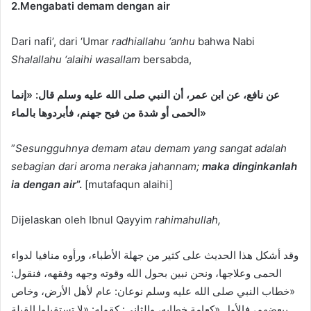
2.Mengabati demam dengan air
Dari nafi’, dari ‘Umar
radhiallahu ‘anhu
bahwa Nabi
Shalallahu ‘alaihi wasallam
bersabda,
عن نافع، عن ابن عمر، أن النبي صلى الله عليه وسلم قال:
«إنما
الحمى أو شدة من فيح جهنم، فأبردوها بالماء»
”
Sesungguhnya demam atau demam yang sangat adalah
sebagian dari aroma neraka jahannam;
maka dinginkanlah
ia dengan air
”.
[mutafaqun alaihi]
Dijelaskan oleh Ibnul Qayyim
rahimahullah,
وقد أشكل هذا الحديث على كثير من جهلة الأطباء، ورأوه منافيا لدواء
الحمى وعلاجها، ونحن نبين بحول الله وقوته وجهه وفقهه، فنقول:
«خطاب النبي صلى الله عليه وسلم نوعان: عام لأهل الأرض، وخاص
ببعضهم، فالأول «كعامة خطابه، والثاني: كقوله: «لا تستقبلوا القبلة