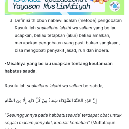
Definisi thibbun nabawi adalah (metode) pengobatan
Rasulullah
shallallahu ‘alaihi wa sallam
yang beliau
ucapkan, beliau tetapkan (akui) beliau amalkan,
merupakan pengobatan yang pasti bukan sangkaan,
bisa mengobati penyakit jasad, ruh dan indera.
-Misalnya yang beliau ucapkan tentang keutamaan
habatus sauda,
Rasulullah
shallallahu ‘alaihi wa sallam
bersabda,
إِنَّ هَذِهِ الحَبَّةَ السَّوْدَاءَ شِفَاءٌ مِنْ كُلِّ دَاءٍ، إِلَّا مِنَ السَّام
”Sesunggu
h
nya pada habbatussauda’ terdapat obat untuk
segala macam penyakit, kecuali kematian”
(Muttafaqun