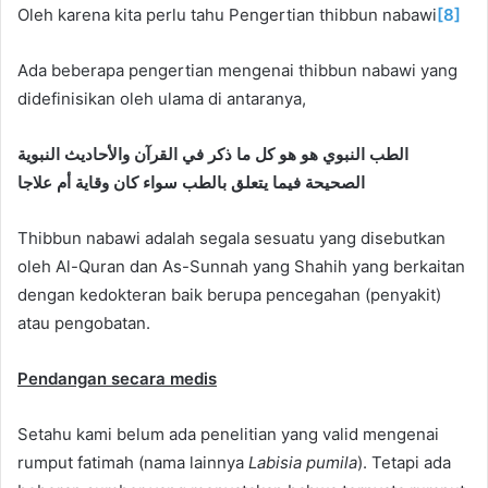
Oleh karena kita perlu tahu Pengertian thibbun nabawi
[8]
Ada beberapa pengertian mengenai thibbun nabawi yang
didefinisikan oleh ulama di antaranya,
الطب النبوي هو هو كل ما ذكر في القرآن والأحاديث النبوية
الصحيحة فيما يتعلق بالطب سواء كان وقاية أم علاجا
Thibbun nabawi adalah segala sesuatu yang disebutkan
oleh Al-Quran dan As-Sunnah yang Shahih yang berkaitan
dengan kedokteran baik berupa pencegahan (penyakit)
atau pengobatan.
Pendangan secara medis
Setahu kami belum ada penelitian yang valid mengenai
rumput fatimah (nama lainnya
Labisia pumila
). Tetapi ada