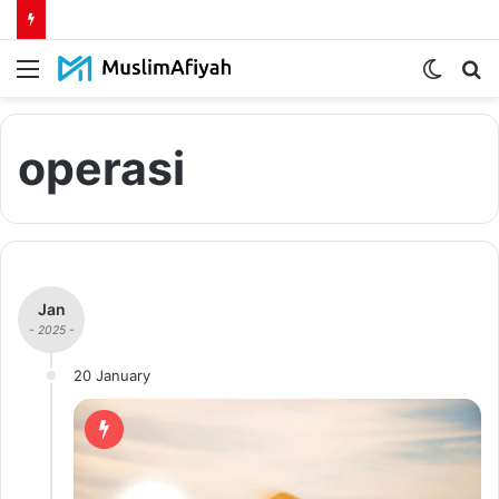
Menu
Switch
S
skin
fo
operasi
Jan
- 2025 -
20 January