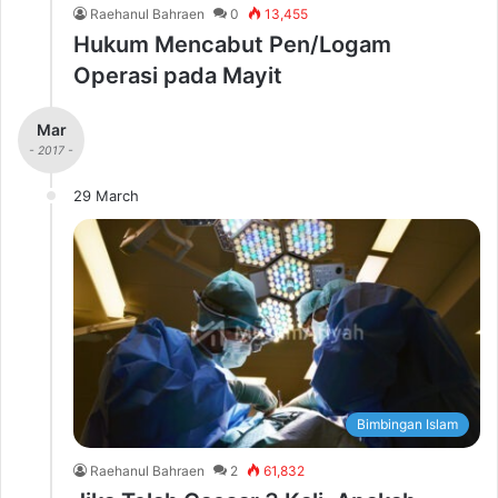
Raehanul Bahraen
0
13,455
Hukum Mencabut Pen/Logam
Operasi pada Mayit
Mar
- 2017 -
29 March
Bimbingan Islam
Raehanul Bahraen
2
61,832