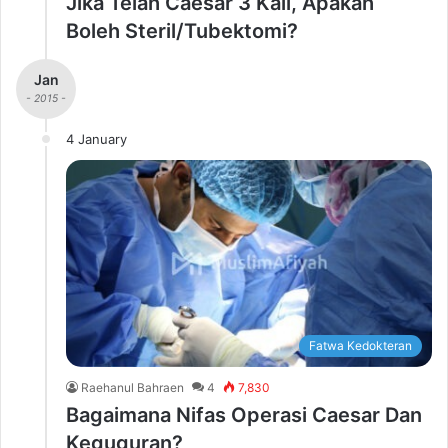
Jika Telah Caesar 3 Kali, Apakah
Boleh Steril/Tubektomi?
Jan
- 2015 -
4 January
Fatwa Kedokteran
Raehanul Bahraen
4
7,830
Bagaimana Nifas Operasi Caesar Dan
Keguguran?