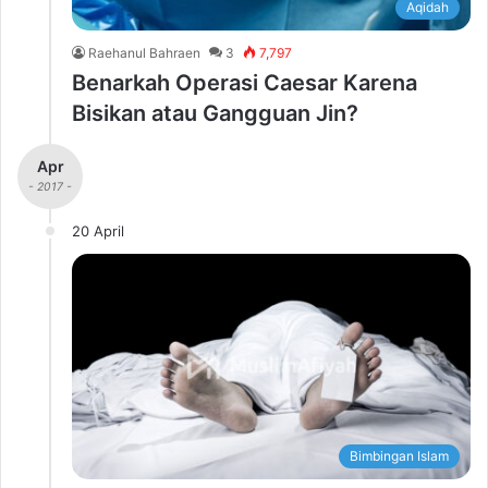
Aqidah
Raehanul Bahraen
3
7,797
Benarkah Operasi Caesar Karena
Bisikan atau Gangguan Jin?
Apr
- 2017 -
20 April
Bimbingan Islam