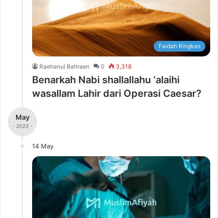
Faidah Ringkas
Raehanul Bahraen
0
3,318
Benarkah Nabi shallallahu ‘alaihi
wasallam Lahir dari Operasi Caesar?
May
- 2023 -
14 May