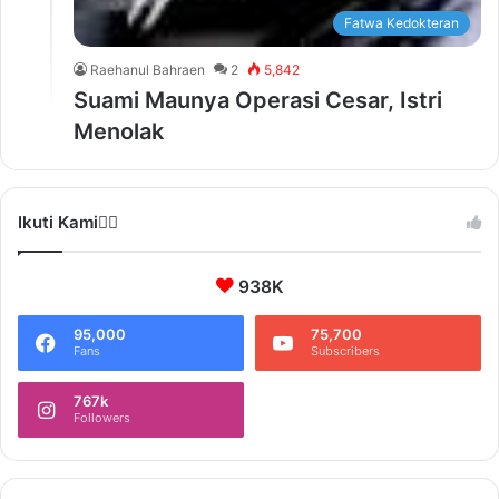
Fatwa Kedokteran
Raehanul Bahraen
2
5,842
Suami Maunya Operasi Cesar, Istri
Menolak
Ikuti Kami❤️‍🔥
938K
95,000
75,700
Fans
Subscribers
767k
Followers