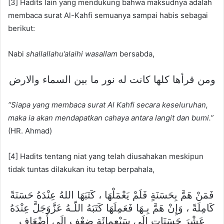
[3] Hadits lain yang mendukung bahwa maksudnya adalah
membaca surat Al-Kahfi semuanya sampai habis sebagai
berikut:
Nabi
shallallahu’alaihi wasallam
bersabda,
ومن قرأها كلها كانت له نور ما بين السماء والارض
“Siapa yang membaca surat Al Kahfi secara keseluruhan,
maka ia akan mendapatkan cahaya antara langit dan bumi.”
(HR. Ahmad)
[4] Hadits tentang niat yang telah diusahakan meskipun
tidak tuntas dilakukan itu tetap berpahala,
فَمَنْ هَمَّ بِحَسَنَةٍ فَلَمْ يَعْمَلْهَا ، كَتَبَهَا اللهُ عِنْدَهُ حَسَنَةً
كَامِلَةً ، وَإِنْ هَمَّ بِـهَا فَعَمِلَهَا كَتَبَهُ اللّـهُ عَزَّوَجَلَّ عِنْدَهُ
عَشْرَ حَسَنَاتٍ إِلَى سَبْعِمِائَةِ ضِعْفٍ إِلَى أَضْعَافٍ