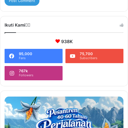
Ikuti Kami❤️‍🔥
938K
95,000
75,700
Fans
Subscribers
767k
Followers