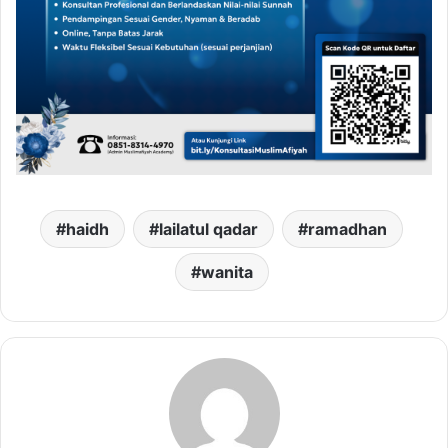
haidh
lailatul qadar
ramadhan
wanita