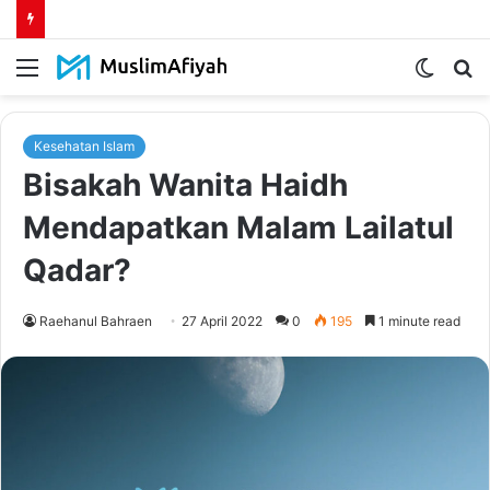
Menu
Switch
S
skin
fo
Kesehatan Islam
Bisakah Wanita Haidh
Mendapatkan Malam Lailatul
Qadar?
Raehanul Bahraen
27 April 2022
0
195
1 minute read