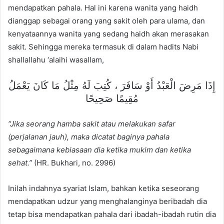
mendapatkan pahala. Hal ini karena wanita yang haidh
dianggap sebagai orang yang sakit oleh para ulama, dan
kenyataannya wanita yang sedang haidh akan merasakan
sakit. Sehingga mereka termasuk di dalam hadits Nabi
shallallahu ‘alaihi wasallam,
إِذَا مَرِضَ الْعَبْدُ أَوْ سَافَرَ ، كُتِبَ لَهُ مِثْلُ مَا كَانَ يَعْمَلُ
مُقِيمًا صَحِيحًا
“Jika seorang hamba sakit atau melakukan safar
(perjalanan jauh), maka dicatat baginya pahala
sebagaimana kebiasaan dia ketika mukim dan ketika
sehat.”
(HR. Bukhari, no. 2996)
Inilah indahnya syariat Islam, bahkan ketika seseorang
mendapatkan udzur yang menghalanginya beribadah dia
tetap bisa mendapatkan pahala dari ibadah-ibadah rutin dia