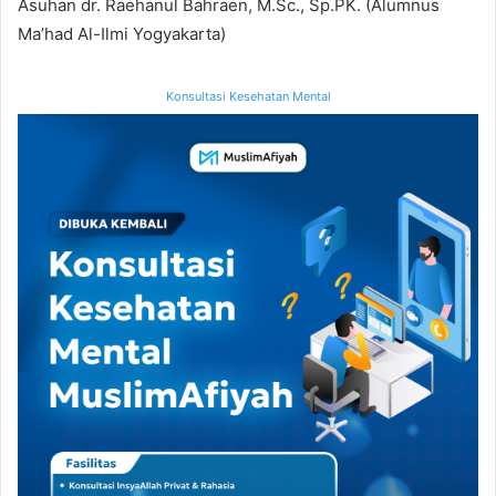
Asuhan dr. Raehanul Bahraen, M.Sc., Sp.PK. (Alumnus
Ma’had Al-Ilmi Yogyakarta)
Konsultasi Kesehatan Mental