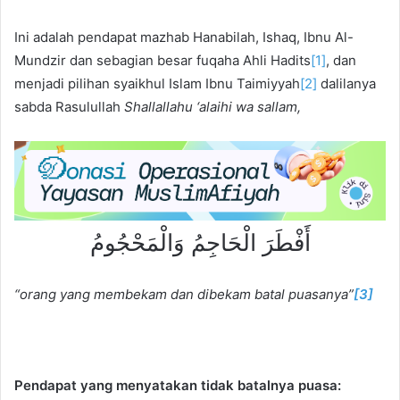
Ini adalah pendapat mazhab Hanabilah, Ishaq, Ibnu Al-
Mundzir dan sebagian besar fuqaha Ahli Hadits
[1]
, dan
menjadi pilihan syaikhul Islam Ibnu Taimiyyah
[2]
dalilanya
sabda Rasulullah
Shallallahu ‘alaihi wa sallam,
أَفْطَرَ الْحَاجِمُ وَالْمَحْجُومُ
“orang yang membekam dan dibekam batal puasanya”
[3]
Pendapat yang menyatakan tidak batalnya puasa: