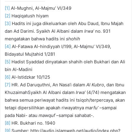
[1]
Al-Mughni, Al-Majmu’ VI/349
[2]
Haqiqatush hiyam
[3]
Hadits ini juga dikeluarkan oleh Abu Daud, Ibnu Majah
dan Ad Darimi. Syaikh Al Albani dalam
Irwa’
no. 931
mengatakan bahwa hadits ini
shohih
[4]
Al-Fatawa Al-hindiyyah I/199, Al-Majmu’ VI/349,
Bidayatul Mujtahid 1/281
[5]
Hadist Syaddad dinyatakan shahih oleh Bukhari dan Ali
bin Al-Madini
[6]
Al-Istidzkar 10/125
[7]
HR. Ad Daruquthni, An Nasa’i dalam
Al Kubro
, dan Ibnu
KhuzaimahSyaikh Al Albani dalam
Irwa’
(4/74) mengatakan
bahwa semua periwayat hadits ini tsiqoh/terpercaya, akan
tetapi dipersilihkan apakah riwayatnya
marfu’
–sampai
pada Nabi- atau
mawquf
–sampai sahabat-.
[8]
HR. Bukhari no. 1940
[9]
Sumber: http://audio.islamweb.net/audio/index.php?