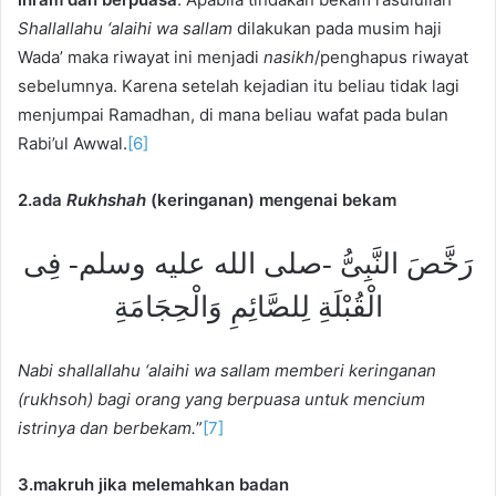
Shallallahu ‘alaihi wa sallam
dilakukan pada musim haji
Wada’ maka riwayat ini menjadi
nasikh
/penghapus riwayat
sebelumnya. Karena setelah kejadian itu beliau tidak lagi
menjumpai Ramadhan, di mana beliau wafat pada bulan
Rabi’ul Awwal.
[6]
2.ada
Rukhshah
(keringanan) mengenai bekam
رَخَّصَ النَّبِىُّ -صلى الله عليه وسلم- فِى
الْقُبْلَةِ لِلصَّائِمِ وَالْحِجَامَةِ
Nabi shallallahu ‘alaihi wa sallam memberi keringanan
(rukhsoh) bagi orang yang berpuasa untuk mencium
istrinya dan berbekam.
”
[7]
3.makruh jika melemahkan badan