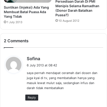
Persediaan Darah Di PMI
Menipis Selama Ramadhan
Suntikan (Injeksi) Ada Yang
(Donor Darah Batalkan
Membuat Batal Puasa Ada
Puasa?)
Yang Tidak
10 August 2012
1 July 2013
2 Comments
s
Sofina
a
6 July 2013 at 08:42
y
saya pernah mendapat ceramah dari dosen dan
s
juga kyai di tv, yang membatalkan hanya yang
:
masuk lewat mulut saja, sedangkan infus dan
darah tidak membatalkan
Reply