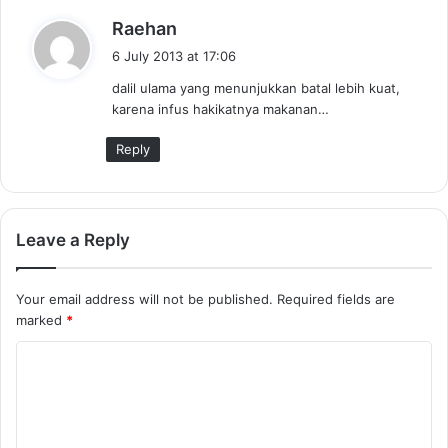
s
Raehan
a
6 July 2013 at 17:06
y
dalil ulama yang menunjukkan batal lebih kuat,
s
karena infus hakikatnya makanan…
:
Reply
Leave a Reply
Your email address will not be published.
Required fields are
marked
*
C
o
m
m