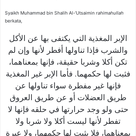
Syaikh Muhammad bin Shalih Al-‘Utsaimin
rahimahullah
berkata,
الإبر المغذية التي يكتفى بها عن الأكل
والشرب فإذا تناولها أفطر لأنها وإن لم
تكن أكلا وشربا حقيقة، فإنها بمعناهما،
فثبت لها حكمهما. فأما الإبر غير المغذية
فإنها غير مفطرة سواء تناولها عن
طريق العضلات أو عن طريق العروق
حتى ولو وجد حرارتها في حلقه فإنها لا
تفطر لأنها ليست أكلا ولا شربا ولا
بمعناهما، فلا يثبت لها حكمهما، ولا عبرة