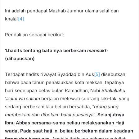
Ini adalah pendapat Mazhab Jumhur ulama salaf dan
khalaf
[4]
Pendalilan sebagai berikut:
1.hadits tentang batalnya berbekam
mansukh
(dihapuskan)
Terdapat hadits riwayat Syaddad bin Aus
[5]
disebutkan
bahwa pada tahun penaklukkan kota mekkah, tepatnya
hari kedelapan belas bulan Ramadhan, Nabi
Shallallahu
‘alaihi wa sallam
berjalan melewati seorang laki-laki yang
sedang berbekam lalu beliau bersabda,
“orang yang
membekam dan dibekam batal puasanya”.
Selanjutnya
Ibnu Abbas bersama-sama beliau melaksanakan Haji
wada’. Pada saat haji ini beliau berbekam dalam keadaan
ihram dan berpuasa
. Apabila tindakan bekam rasulullah