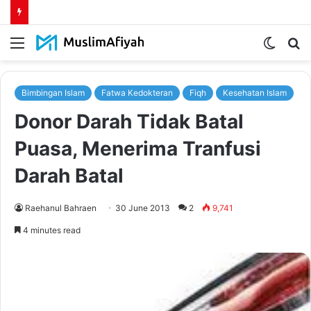
Menu
Switch
S
skin
fo
Bimbingan Islam
Fatwa Kedokteran
Fiqh
Kesehatan Islam
Donor Darah Tidak Batal
Puasa, Menerima Tranfusi
Darah Batal
Raehanul Bahraen
30 June 2013
2
9,741
4 minutes read