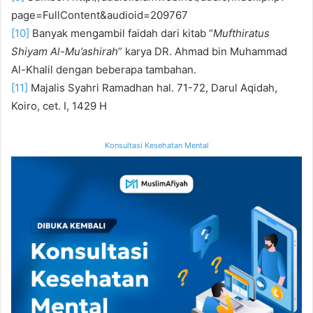
page=FullContent&audioid=209767
[10]
Banyak mengambil faidah dari kitab “
Mufthiratus
Shiyam Al-Mu’ashirah
” karya DR. Ahmad bin Muhammad
Al-Khalil dengan beberapa tambahan.
[11]
Majalis Syahri Ramadhan hal. 71-72, Darul Aqidah,
Koiro, cet. I, 1429 H
Konsultasi Kesehatan Mental