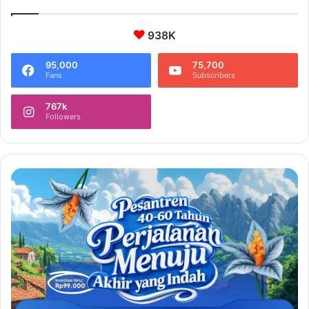
938K
95,000
75,700
Fans
Subscribers
767k
Followers