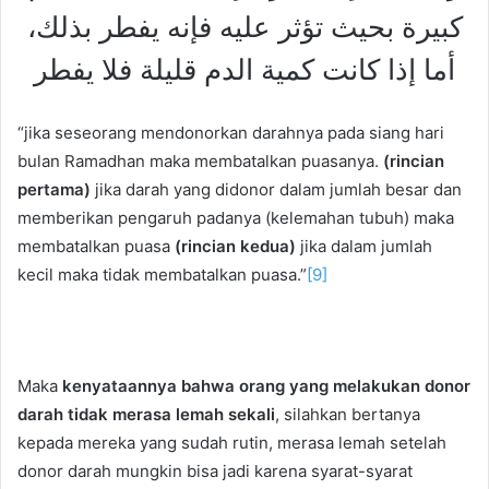
كبيرة بحيث تؤثر عليه فإنه يفطر بذلك،
أما إذا كانت كمية الدم قليلة فلا يفطر
“jika seseorang mendonorkan darahnya pada siang hari
bulan Ramadhan maka membatalkan puasanya.
(rincian
pertama)
jika darah yang didonor dalam jumlah besar dan
memberikan pengaruh padanya (kelemahan tubuh) maka
membatalkan puasa
(rincian kedua)
jika dalam jumlah
kecil maka tidak membatalkan puasa.”
[9]
Maka
kenyataannya bahwa orang yang melakukan donor
darah tidak merasa lemah sekali
, silahkan bertanya
kepada mereka yang sudah rutin, merasa lemah setelah
donor darah mungkin bisa jadi karena syarat-syarat