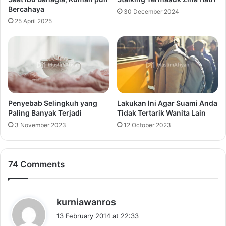
Bercahaya
30 December 2024
25 April 2025
Penyebab Selingkuh yang
Lakukan Ini Agar Suami Anda
Paling Banyak Terjadi
Tidak Tertarik Wanita Lain
3 November 2023
12 October 2023
74 Comments
s
kurniawanros
a
13 February 2014 at 22:33
y