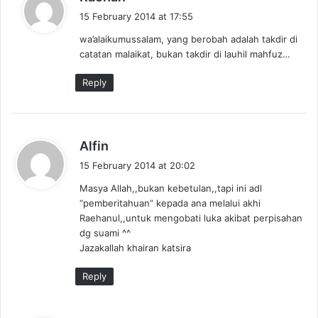
a
15 February 2014 at 17:55
y
wa’alaikumussalam, yang berobah adalah takdir di
s
catatan malaikat, bukan takdir di lauhil mahfuz…
:
Reply
s
Alfin
a
15 February 2014 at 20:02
y
Masya Allah,,bukan kebetulan,,tapi ini adl
s
“pemberitahuan” kepada ana melalui akhi
:
Raehanul,,untuk mengobati luka akibat perpisahan
dg suami ^^
Jazakallah khairan katsira
Reply