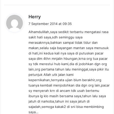
s
Herry
a
7 September 2014 at 09:35
y
Alhamdulillah,saya sedikit terbantu mengatasi rasa
s
sakit hati saya,sdh seminggu saya
:
merasaknnya,bahkan sampai tidak tidur dan
makan,selalu saja bayangan mantan saya menusuk
di hati,ini kedua kali nya saya di putuskan pacar
saya dlm 4thn mnjalin hbungan,krna org tua pacar
sy tdk merestui hub kami,dia di jodohkan dgn org
lain,org pertama tahun lalu meninggal,saya pikir itu
petunjuk Allah utk jalan kami
kepernikahan,ternyata ujian blum berakhir,org
tuanya kembali menjodohkan dia dgn org lain,pacar
sy menyerah krn di ancam tdk usah bertemu
ibunya lg klo masih bersama saya,tahun lalu saya
jatuh di narkoba,tahun ini saya jatuh di
sajadah,semoga kakak2 di sni bisa membimbing
saya…