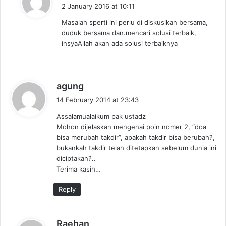
a
2 January 2016 at 10:11
y
Masalah sperti ini perlu di diskusikan bersama,
s
duduk bersama dan.mencari solusi terbaik,
:
insyaAllah akan ada solusi terbaiknya
s
agung
a
14 February 2014 at 23:43
y
Assalamualaikum pak ustadz
s
Mohon dijelaskan mengenai poin nomer 2, “doa
:
bisa merubah takdir”, apakah takdir bisa berubah?,
bukankah takdir telah ditetapkan sebelum dunia ini
diciptakan?..
Terima kasih…
Reply
s
Raehan