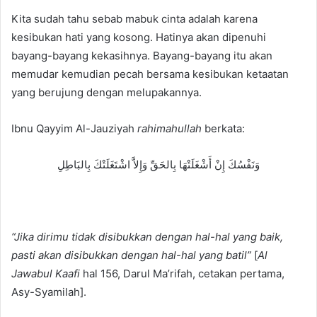
Kita sudah tahu sebab mabuk cinta adalah karena
kesibukan hati yang kosong. Hatinya akan dipenuhi
bayang-bayang kekasihnya. Bayang-bayang itu akan
memudar kemudian pecah bersama kesibukan ketaatan
yang berujung dengan melupakannya.
Ibnu Qayyim Al-Jauziyah
rahimahullah
berkata:
وَنَفْسُكَ إِنْ أَشْغَلَتْهَا بِالحَقِّ وَإِلاَّ اشْتَغَلَتْكَ بِالبَاطِلِ
“Jika dirimu tidak disibukkan dengan hal-hal yang baik,
pasti akan disibukkan dengan hal-hal yang batil”
[
Al
Jawabul Kaafi
hal 156, Darul Ma’rifah, cetakan pertama,
Asy-Syamilah].