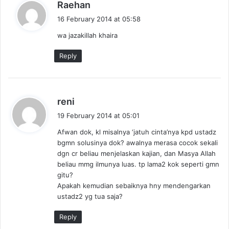
s
Raehan
a
16 February 2014 at 05:58
y
wa jazakillah khaira
s
:
Reply
s
reni
a
19 February 2014 at 05:01
y
Afwan dok, kl misalnya ‘jatuh cinta’nya kpd ustadz
s
bgmn solusinya dok? awalnya merasa cocok sekali
:
dgn cr beliau menjelaskan kajian, dan Masya Allah
beliau mmg ilmunya luas. tp lama2 kok seperti gmn
gitu?
Apakah kemudian sebaiknya hny mendengarkan
ustadz2 yg tua saja?
Reply