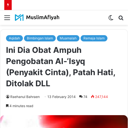
Menu
Switch
S
skin
fo
Aqidah
Bimbingan Islam
Muamalah
Remaja Islam
Ini Dia Obat Ampuh
Pengobatan Al-‘Isyq
(Penyakit Cinta), Patah Hati,
Ditolak DLL
Raehanul Bahraen
13 February 2014
74
247,144
4 minutes read