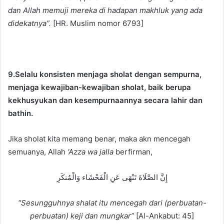
dan Allah memuji mereka di hadapan makhluk yang ada
didekatnya”.
[HR. Muslim nomor 6793]
9.Selalu konsisten menjaga sholat dengan sempurna,
menjaga kewajiban-kewajiban sholat, baik berupa
kekhusyukan dan kesempurnaannya secara lahir dan
bathin.
Jika sholat kita memang benar, maka akn mencegah
semuanya, Allah
‘Azza wa jalla
berfirman,
إِنَّ الصَّلَاةَ تَنْهَى عَنِ الْفَحْشَاء وَالْمُنكَرِ
“Sesungguhnya shalat itu mencegah dari (perbuatan-
perbuatan) keji dan mungkar”
[Al-Ankabut: 45]