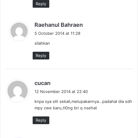
Reply
s
Raehanul Bahraen
a
5 October 2014 at 11:28
y
silahkan
s
:
Reply
s
cucan
a
12 November 2014 at 22:40
y
knpa sya slit sekali,melupakannya…padahal dia sdh
s
mpy cwe baru,tl0ng bri q nsehat
:
Reply