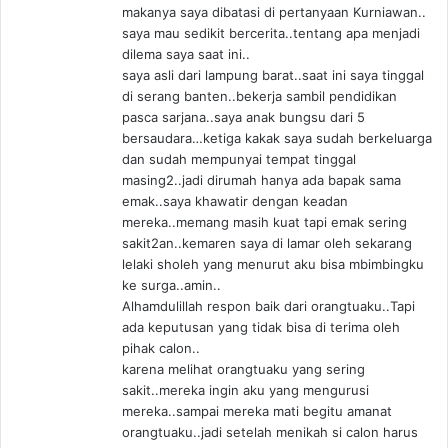
makanya saya dibatasi di pertanyaan Kurniawan..
saya mau sedikit bercerita..tentang apa menjadi
dilema saya saat ini..
saya asli dari lampung barat..saat ini saya tinggal
di serang banten..bekerja sambil pendidikan
pasca sarjana..saya anak bungsu dari 5
bersaudara…ketiga kakak saya sudah berkeluarga
dan sudah mempunyai tempat tinggal
masing2..jadi dirumah hanya ada bapak sama
emak..saya khawatir dengan keadan
mereka..memang masih kuat tapi emak sering
sakit2an..kemaren saya di lamar oleh sekarang
lelaki sholeh yang menurut aku bisa mbimbingku
ke surga..amin..
Alhamdulillah respon baik dari orangtuaku..Tapi
ada keputusan yang tidak bisa di terima oleh
pihak calon..
karena melihat orangtuaku yang sering
sakit..mereka ingin aku yang mengurusi
mereka..sampai mereka mati begitu amanat
orangtuaku..jadi setelah menikah si calon harus