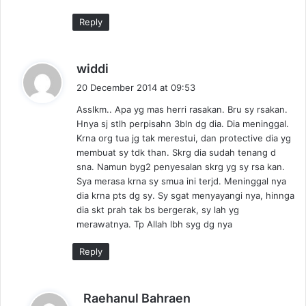
Reply
s
widdi
a
20 December 2014 at 09:53
y
Asslkm.. Apa yg mas herri rasakan. Bru sy rsakan.
s
Hnya sj stlh perpisahn 3bln dg dia. Dia meninggal.
:
Krna org tua jg tak merestui, dan protective dia yg
membuat sy tdk than. Skrg dia sudah tenang d
sna. Namun byg2 penyesalan skrg yg sy rsa kan.
Sya merasa krna sy smua ini terjd. Meninggal nya
dia krna pts dg sy. Sy sgat menyayangi nya, hinnga
dia skt prah tak bs bergerak, sy lah yg
merawatnya. Tp Allah lbh syg dg nya
Reply
s
Raehanul Bahraen