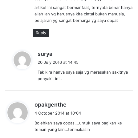
artikel ini sangat bermanfaat, ternyata benar hanya
allah lah yg harusnya kita cintai bukan manusia,
pelajaran yg sangat berharga yg saya dapat
Reply
s
surya
a
20 July 2016 at 14:45
y
Tak kira hanya saya saja yg merasakan sakitnya
s
penyakit ini..
:
s
opakgenthe
a
4 October 2014 at 10:04
y
Bolehkah saya copas….untuk saya bagikan ke
s
teman yang lain…terimakasih
: