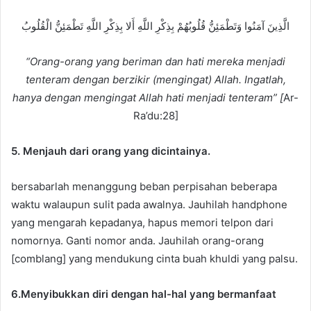
الَّذِينَ آمَنُوا وَتَطْمَئِنُّ قُلُوبُهُمْ بِذِكْرِ اللَّهِ أَلا بِذِكْرِ اللَّهِ تَطْمَئِنُّ الْقُلُوبُ
“Orang-orang yang beriman dan hati mereka menjadi
tenteram dengan berzikir (mengingat) Allah. Ingatlah,
hanya dengan mengingat Allah hati menjadi tenteram”
[
Ar-
Ra’du:28]
5. Menjauh dari orang yang dicintainya.
bersabarlah menanggung beban perpisahan beberapa
waktu walaupun sulit pada awalnya. Jauhilah handphone
yang mengarah kepadanya, hapus memori telpon dari
nomornya. Ganti nomor anda. Jauhilah orang-orang
[comblang] yang mendukung cinta buah khuldi yang palsu.
6.Menyibukkan diri dengan hal-hal yang bermanfaat