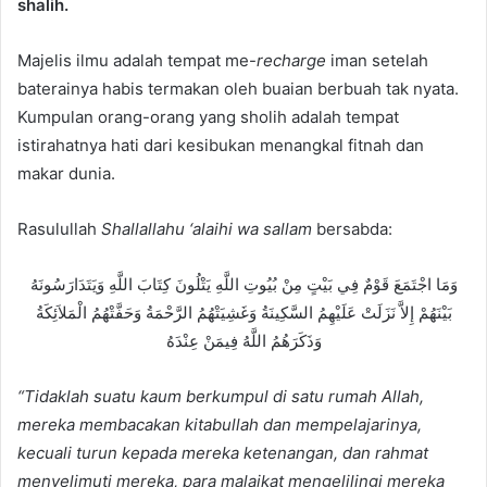
shalih.
Majelis ilmu adalah tempat me-
recharge
iman setelah
baterainya habis termakan oleh buaian berbuah tak nyata.
Kumpulan orang-orang yang sholih adalah tempat
istirahatnya hati dari kesibukan menangkal fitnah dan
makar dunia.
Rasulullah
Shallallahu ‘alaihi wa sallam
bersabda:
وَمَا اجْتَمَعَ قَوْمٌ فِي بَيْتٍ مِنْ بُيُوتِ اللَّهِ يَتْلُونَ كِتَابَ اللَّهِ وَيَتَدَارَسُونَهُ
بَيْنَهُمْ إِلاَّ نَزَلَتْ عَلَيْهِمُ السَّكِينَةُ وَغَشِيَتْهُمُ الرَّحْمَةُ وَحَفَّتْهُمُ الْمَلاَئِكَةُ
وَذَكَرَهُمُ اللَّهُ فِيمَنْ عِنْدَهُ
“Tidaklah suatu kaum berkumpul di satu rumah Allah,
mereka membacakan kitabullah dan mempelajarinya,
kecuali turun kepada mereka ketenangan, dan rahmat
menyelimuti mereka, para malaikat mengelilingi mereka