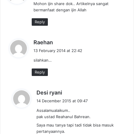
Mohon ijin share dok.. Artikelnya sangat
s
bermanfaat dengan ijin Allah
:
Reply
s
Raehan
a
13 February 2014 at 22:42
y
silahkan…
s
:
Reply
s
Desi ryani
a
14 December 2015 at 09:47
y
Assalamualaikum..
s
pak ustad Reahanul Bahrean.
:
Saya mau tanya tapi tadi tidak bisa masuk
pertanyaannya.