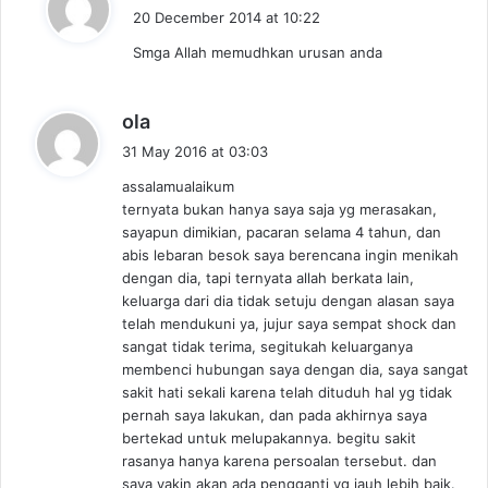
a
20 December 2014 at 10:22
y
Smga Allah memudhkan urusan anda
s
:
s
ola
a
31 May 2016 at 03:03
y
assalamualaikum
s
ternyata bukan hanya saya saja yg merasakan,
:
sayapun dimikian, pacaran selama 4 tahun, dan
abis lebaran besok saya berencana ingin menikah
dengan dia, tapi ternyata allah berkata lain,
keluarga dari dia tidak setuju dengan alasan saya
telah mendukuni ya, jujur saya sempat shock dan
sangat tidak terima, segitukah keluarganya
membenci hubungan saya dengan dia, saya sangat
sakit hati sekali karena telah dituduh hal yg tidak
pernah saya lakukan, dan pada akhirnya saya
bertekad untuk melupakannya. begitu sakit
rasanya hanya karena persoalan tersebut. dan
saya yakin akan ada pengganti yg jauh lebih baik.