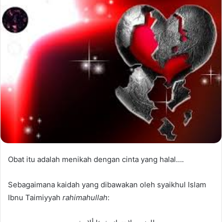
Obat itu adalah menikah dengan cinta yang halal….
Sebagaimana kaidah yang dibawakan oleh syaikhul Islam
Ibnu Taimiyyah
rahimahullah
: