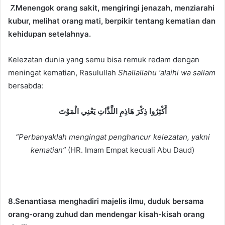
7.
Menengok orang sakit, mengiringi jenazah, menziarahi
kubur, melihat orang mati, berpikir tentang kematian dan
kehidupan setelahnya.
Kelezatan dunia yang semu bisa remuk redam dengan
meningat kematian, Rasulullah
Shallallahu ‘alaihi wa sallam
bersabda:
أَكْثِرُوا ذِكْرَ هَاذِمِ اللَّذَّاتِ يَعْنِي الْمَوْتَ
“Perbanyaklah mengingat penghancur kelezatan, yakni
kematian”
(HR. Imam Empat kecuali Abu Daud)
8.Senantiasa menghadiri majelis ilmu, duduk bersama
orang-orang zuhud dan mendengar kisah-kisah orang