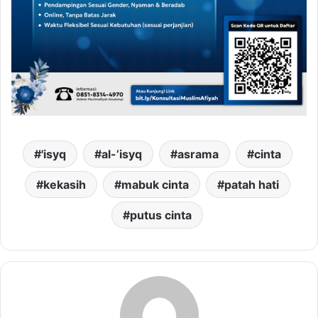
'isyq
al-’isyq
asrama
cinta
kekasih
mabuk cinta
patah hati
putus cinta