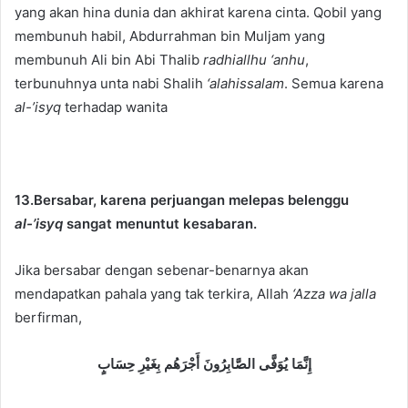
yang akan hina dunia dan akhirat karena cinta. Qobil yang
membunuh habil, Abdurrahman bin Muljam yang
membunuh Ali bin Abi Thalib
radhiallhu ‘anhu
,
terbunuhnya unta nabi Shalih
‘alahissalam
. Semua karena
al-’isyq
terhadap wanita
13.Bersabar, karena perjuangan melepas belenggu
al-’isyq
sangat menuntut kesabaran.
Jika bersabar dengan sebenar-benarnya akan
mendapatkan pahala yang tak terkira, Allah
‘Azza wa jalla
berfirman,
إِنَّمَا يُوَفَّى الصَّابِرُونَ أَجْرَهُم بِغَيْرِ حِسَابٍ