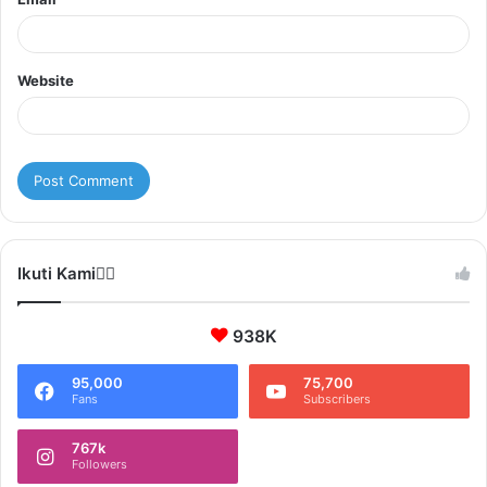
Website
Ikuti Kami❤️‍🔥
938K
95,000
75,700
Fans
Subscribers
767k
Followers