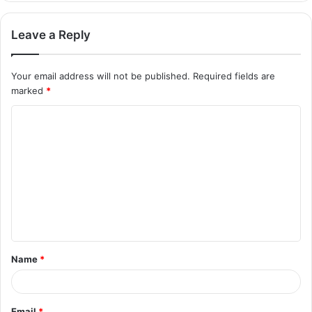
Leave a Reply
Your email address will not be published.
Required fields are
marked
*
C
o
m
m
e
n
t
Name
*
*
Email
*