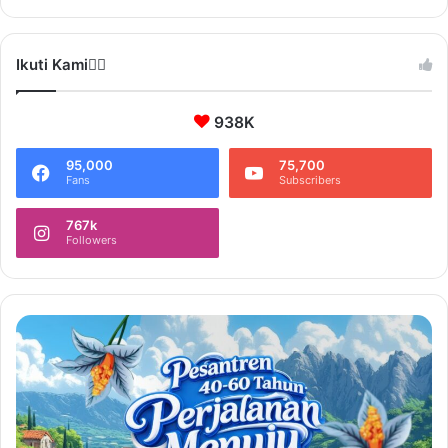
Ikuti Kami❤️‍🔥
938K
95,000
75,700
Fans
Subscribers
767k
Followers