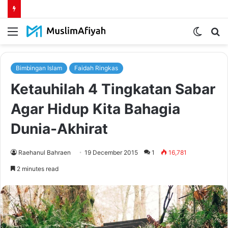
Menu
Switch
S
skin
fo
Bimbingan Islam
Faidah Ringkas
Ketauhilah 4 Tingkatan Sabar
Agar Hidup Kita Bahagia
Dunia-Akhirat
Raehanul Bahraen
19 December 2015
1
16,781
2 minutes read