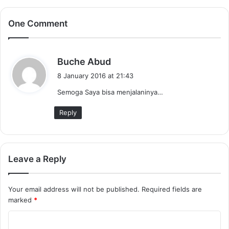
One Comment
s
Buche Abud
a
8 January 2016 at 21:43
y
Semoga Saya bisa menjalaninya…
s
:
Reply
Leave a Reply
Your email address will not be published.
Required fields are
marked
*
C