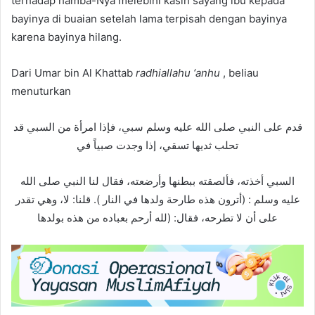
terhadap hamba-Nya melebihi kasih sayang ibu kepada
bayinya di buaian setelah lama terpisah dengan bayinya
karena bayinya hilang.
Dari Umar bin Al Khattab
radhiallahu ‘anhu
, beliau
menuturkan
ﻗﺪﻡ ﻋﻠﻰ ﺍﻟﻨﺒﻲ ﺻﻠﻰ ﺍﻟﻠﻪ ﻋﻠﻴﻪ ﻭﺳﻠﻢ ﺳﺒﻲ، ﻓﺈﺫﺍ ﺍﻣﺮﺃﺓ ﻣﻦ ﺍﻟﺴﺒﻲ ﻗﺪ
ﺗﺤﻠﺐ ﺛﺪﻳﻬﺎ ﺗﺴﻘﻲ، ﺇﺫﺍ ﻭﺟﺪﺕ ﺻﺒﻴﺎً ﻓﻲ
ﺍﻟﺴﺒﻲ ﺃﺧﺬﺗﻪ، ﻓﺄﻟﺼﻘﺘﻪ ﺑﺒﻄﻨﻬﺎ ﻭﺃﺭﺿﻌﺘﻪ، ﻓﻘﺎﻝ ﻟﻨﺎ ﺍﻟﻨﺒﻲ ﺻﻠﻰ ﺍﻟﻠﻪ
ﻋﻠﻴﻪ ﻭﺳﻠﻢ : (ﺃﺗﺮﻭﻥ ﻫﺬﻩ ﻃﺎﺭﺣﺔ ﻭﻟﺪﻫﺎ ﻓﻲ ﺍﻟﻨﺎﺭ ). ﻗﻠﻨﺎ: ﻻ، ﻭﻫﻲ ﺗﻘﺪﺭ
ﻋﻠﻰ ﺃﻥ ﻻ ﺗﻄﺮﺣﻪ، ﻓﻘﺎﻝ: (ﻟﻠﻪ ﺃﺭﺣﻢ ﺑﻌﺒﺎﺩﻩ ﻣﻦ ﻫﺬﻩ ﺑﻮﻟﺪﻫﺎ