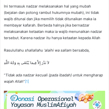
Ini termasuk nadzar melaksanakan hal yang mubah
(bejalan dan potong rambut hukumnya mubah), ini tidak
wajib ditunai dan jika memilih tidak ditunaikan maka ia
membayar kafarah. Berbeda halnya jika bernadzar
melaksanakan ketaatan maka ia wajib menunaikan nadzar
tersebut. Karena nadzar itu hanya ketaatan kepada Allah
Rasulullahu
shallallahu ‘alaihi wa sallam
bersabda,
لاَ نَذْرَ إِلاَّ فِيمَا يُبْتَغَى بِهِ وَجْهُ اللَّهِ
“
Tidak ada nadzar kecuali (pada ibadah) untuk mengharap
wajah Allah
”
[1]