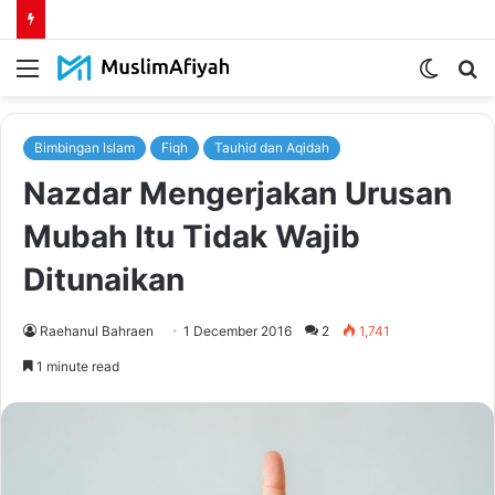
Menu
Switch
S
skin
fo
Bimbingan Islam
Fiqh
Tauhid dan Aqidah
Nazdar Mengerjakan Urusan
Mubah Itu Tidak Wajib
Ditunaikan
Raehanul Bahraen
1 December 2016
2
1,741
1 minute read