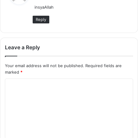
y
insyaAllah
s
:
Reply
Leave a Reply
Your email address will not be published.
Required fields are
marked
*
C
o
m
m
e
n