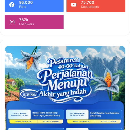
95,000
75,700
Fans
Subscribers
767k
Followers