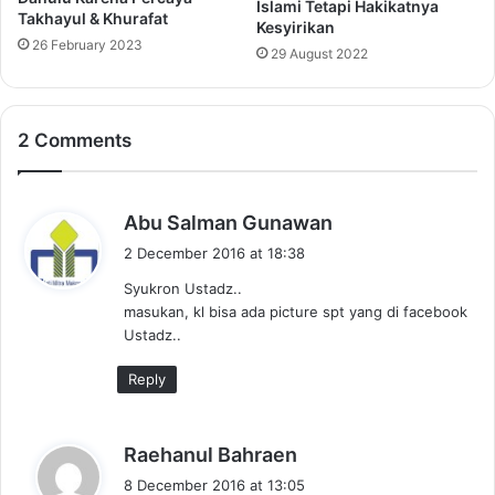
Islami Tetapi Hakikatnya
Takhayul & Khurafat
Kesyirikan
26 February 2023
29 August 2022
2 Comments
s
Abu Salman Gunawan
a
2 December 2016 at 18:38
y
Syukron Ustadz..
s
masukan, kl bisa ada picture spt yang di facebook
:
Ustadz..
Reply
s
Raehanul Bahraen
a
8 December 2016 at 13:05