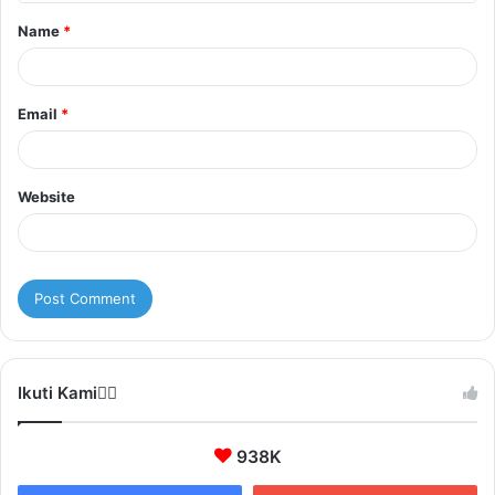
t
Name
*
*
Email
*
Website
Ikuti Kami❤️‍🔥
938K