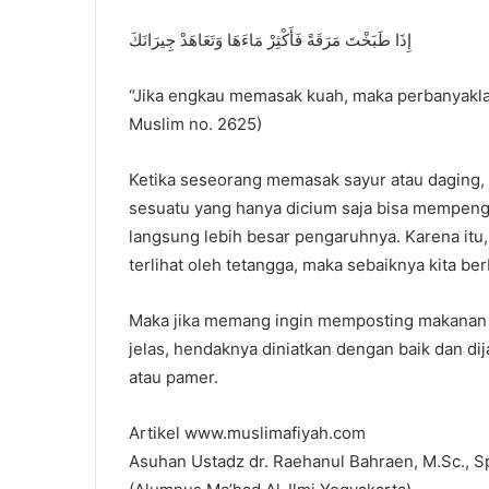
إِذَا طَبَخْتَ مَرَقَةً فَأَكْثِرْ مَاءَهَا وَتَعَاهَدْ جِيرَانَكَ
“Jika engkau memasak kuah, maka perbanyaklah
Muslim no. 2625)
Ketika seseorang memasak sayur atau daging, 
sesuatu yang hanya dicium saja bisa mempengar
langsung lebih besar pengaruhnya. Karena itu,
terlihat oleh tetangga, maka sebaiknya kita be
Maka jika memang ingin memposting makanan k
jelas, hendaknya diniatkan dengan baik dan dij
atau pamer.
Artikel www.muslimafiyah.com
Asuhan Ustadz dr. Raehanul Bahraen, M.Sc., S