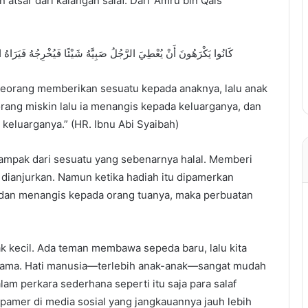
atsar dari kalangan salaf. Dari ‘Amru bin Qais
كَانُوا يَكْرَهُونَ أَنْ يُعْطِيَ الرَّجُلُ صَبِيَّهُ شَيْئًا فَيُخْرِجُهُ فَيَرَاهُ ا
seorang memberikan sesuatu kepada anaknya, lalu anak
rang miskin lalu ia menangis kepada keluarganya, dan
a keluarganya.” (HR. Ibnu Abi Syaibah)
ampak dari sesuatu yang sebenarnya halal. Memberi
 dianjurkan. Namun ketika hadiah itu dipamerkan
dan menangis kepada orang tuanya, maka perbuatan
k kecil. Ada teman membawa sepeda baru, lalu kita
 sama. Hati manusia—terlebih anak-anak—sangat mudah
lam perkara sederhana seperti itu saja para salaf
pamer di media sosial yang jangkauannya jauh lebih