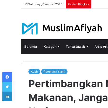
Saturday , 8 August 2026
Faidah Ringkas
Beranda
Kategori
Tanya Jawab
Arsip Art
Adab
Parenting Islami
Facebook
Pertimbangkan
Twitter
LinkedIn
Makanan, Janga