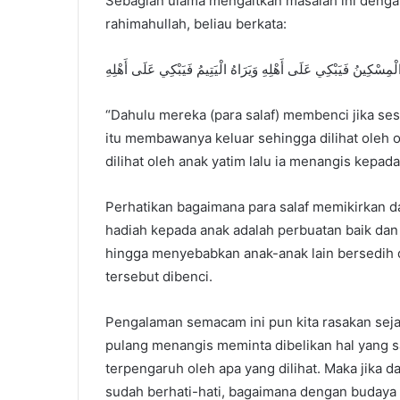
Sebagian ulama mengaitkan masalah ini dengan 
rahimahullah, beliau berkata:
لْمِسْكِينُ فَيَبْكِي عَلَى أَهْلِهِ وَيَرَاهُ الْيَتِيمُ فَيَبْكِي عَلَى أَهْلِهِ
“Dahulu mereka (para salaf) membenci jika se
itu membawanya keluar sehingga dilihat oleh o
dilihat oleh anak yatim lalu ia menangis kepad
Perhatikan bagaimana para salaf memikirkan d
hadiah kepada anak adalah perbuatan baik dan
hingga menyebabkan anak-anak lain bersedih 
tersebut dibenci.
Pengalaman semacam ini pun kita rasakan seja
pulang menangis meminta dibelikan hal yang
terpengaruh oleh apa yang dilihat. Maka jika da
sudah berhati-hati, bagaimana dengan budaya 