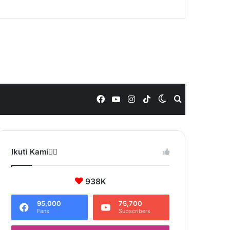
Facebook
YouTube
Instagram
TikTok
Switch
Search
skin
for
Ikuti Kami❤️‍🔥
938K
95,000
75,700
Fans
Subscribers