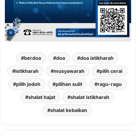
berdoa
doa
doa istikharah
istikharah
musyawarah
pilih cerai
pilih jodoh
pilihan sulit
ragu-ragu
shalat hajat
shalat istikharah
shalat kebaikan