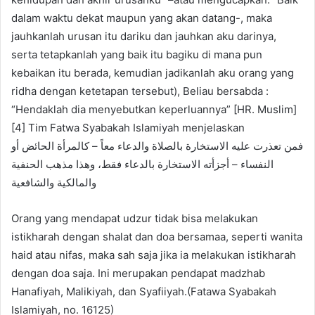
dalam waktu dekat maupun yang akan datang-, maka
jauhkanlah urusan itu dariku dan jauhkan aku darinya,
serta tetapkanlah yang baik itu bagiku di mana pun
kebaikan itu berada, kemudian jadikanlah aku orang yang
ridha dengan ketetapan tersebut), Beliau bersabda :
“Hendaklah dia menyebutkan keperluannya” [HR. Muslim]
[4] Tim Fatwa Syabakah Islamiyah menjelaskan
ﻓﻤﻦ ﺗﻌﺬﺭﺕ ﻋﻠﻴﻪ ﺍﻻﺳﺘﺨﺎﺭﺓ ﺑﺎﻟﺼﻼﺓ ﻭﺍﻟﺪﻋﺎﺀ ﻣﻌﺎً – ﻛﺎﻟﻤﺮﺃﺓ ﺍﻟﺤﺎﺋﺾ ﺃﻭ
ﺍﻟﻨﻔﺴﺎﺀ – ﺃﺟﺰﺃﺗﻪ ﺍﻻﺳﺘﺨﺎﺭﺓ ﺑﺎﻟﺪﻋﺎﺀ ﻓﻘﻂ، ﻭﻫﺬﺍ ﻣﺬﻫﺐ ﺍﻟﺤﻨﻔﻴﺔ
ﻭﺍﻟﻤﺎﻟﻜﻴﺔ ﻭﺍﻟﺸﺎﻓﻌﻴﺔ
Orang yang mendapat udzur tidak bisa melakukan
istikharah dengan shalat dan doa bersamaa, seperti wanita
haid atau nifas, maka sah saja jika ia melakukan istikharah
dengan doa saja. Ini merupakan pendapat madzhab
Hanafiyah, Malikiyah, dan Syafiiyah.(Fatawa Syabakah
Islamiyah, no. 16125)