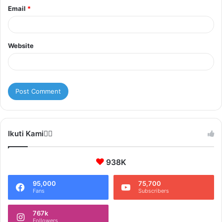
Email
*
Website
Ikuti Kami❤️‍🔥
938K
95,000
75,700
Fans
Subscribers
767k
Followers