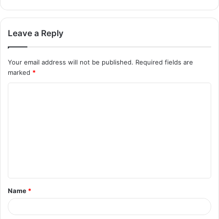
Leave a Reply
Your email address will not be published.
Required fields are
marked
*
C
o
m
m
e
n
t
Name
*
*