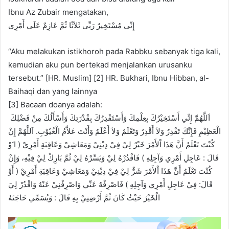
Ibnu Az Zubair mengatakan,
ﺇِﻧِّﻰ ﻣُﺴْﺘَﺨِﻴﺮٌ ﺭَﺑِّﻰ ﺛَﻼَﺛًﺎ ﺛُﻢَّ ﻋَﺎﺯِﻡٌ ﻋَﻠَﻰ ﺃَﻣْﺮِﻯ
“Aku melakukan istikhoroh pada Rabbku sebanyak tiga kali,
kemudian aku pun bertekad menjalankan urusanku
tersebut.” [HR. Muslim] [2] HR. Bukhari, Ibnu Hibban, al-
Baihaqi dan yang lainnya
[3] Bacaan doanya adalah:
ﺍَﻟﻠَّﻬُﻢَّ ﺇِﻧِّﻲ ﺃَﺳْﺘَﺨِﻴْﺮُﻙَ ﺑِﻌِﻠْﻤِﻚَ ﻭَﺃَﺳْﺘَﻘْﺪِﺭُﻙَ ﺑِﻘُﺪْﺭَﺗِﻚَ ﻭَﺃَﺳْﺄَﻟُﻚَ ﻣِﻦْ ﻓَﻀْﻠِﻚَ
ﺍﻟْﻌَﻈِﻴْﻢِ ﻓَﺈِﻧَّﻚَ ﺗَﻘْﺪِﺭُ ﻭَﻻَ ﺃَﻗْﺪِﺭُ ﻭَﺗَﻌْﻠَﻢُ ﻭَﻻَ ﺃَﻋْﻠَﻢُ ﻭَﺃَﻧْﺖَ ﻋَﻼَّﻡُ ﺍﻟْﻐُﻴُﻮْﺏِ. ﺍَﻟﻠَّﻬُﻢَّ ﺇِﻥْ
ﻛُﻨْﺖَ ﺗَﻌْﻠَﻢُ ﺃَﻥَّ ﻫَﺬَﺍ ﺍْﻷَﻣْﺮَ ﺧَﻴْﺮٌ ﻟِﻲْ ﻓِﻲْ ﺩِﻳْﻨِﻲْ ﻭَﻣَﻌَﺎﺷِﻲْ ﻭَﻋَﺎﻗِﺒَﺔِ ﺃَﻣْﺮِﻱْ ‏( ﺍ َﻭْ
ﻗَﺎﻝَ : ﻋَﺎﺟِﻞِ ﺃَﻣْﺮِﻱ ﻭَﺁﺟِﻠِﻪِ ‏) ﻓَﺎﻗْﺪُﺭْﻩُ ﻟِﻲْ ﻭَﻳَﺴِّﺮْﻩُ ﻟِﻲْ ﺛُﻢَّ ﺑَﺎﺭِﻙْ ﻟِﻲْ ﻓِﻴْﻪِ، ﻭَﺇِﻥْ
ﻛُﻨْﺖَ ﺗَﻌْﻠَﻢُ ﺃَﻥَّ ﻫَﺬَﺍ ﺍْﻷَﻣْﺮَ ﺷَﺮٌّ ﻟِﻲْ ﻓِﻲْ ﺩِﻳْﻨِﻲْ ﻭَﻣَﻌَﺎﺷِﻲْ ﻭَﻋَﺎﻗِﺒَﺔِ ﺃَﻣْﺮِﻱْ ‏( ﺃَﻭْ
ﻗَﺎﻝَ: ﻓِﻲْ ﻋَﺎﺟِﻞِ ﺃَﻣْﺮِﻱ ﻭَﺁﺟِﻠِﻪِ ‏) ﻓَﺎﺻْﺮِﻓْﻪُ ﻋَﻨِّﻲ ﻭَﺍﺻْﺮِﻓْﻨِﻲْ ﻋَﻨْﻪُ ﻭَﺍﻗْﺪُﺭْ ﻟِﻲَ
ﺍﻟْﺨَﻴْﺮَ ﺣَﻴْﺚُ ﻛَﺎﻥَ ﺛُﻢَّ ﺃَﺭْﺿِﻨِﻲْ ﺑِﻪِ ﻗَﺎﻝَ : ﻭَﻳُﺴَﻤِّﻲ ﺣَﺎﺟَﺘَﻪُ