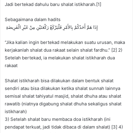
Jadi bertekad dahulu baru shalat istikharah.[1]
Sebagaimana dalam hadits
ﺇِﺫَﺍ ﻫَﻢَّ ﺃَﺣَﺪُﻛُﻢْ ﺑِﺎﻷَﻣْﺮِ ﻓَﻠْﻴَﺮْﻛَﻊْ ﺭَﻛْﻌَﺘَﻴْﻦِ ﻣِﻦْ ﻏَﻴْﺮِ ﺍﻟْﻔَﺮِﻳﻀَﺔِ
“Jika kalian ingin bertekad melakukan suatu urusan, maka
kerjakanlah shalat dua rakaat selain shalat fardhu.” [2] 2)
Setelah bertekad, ia melakukan shalat istikharah dua
rakaat
Shalat istikharah bisa dilakukan dalam bentuk shalat
sendiri atau bisa dilakukan ketika shalat sunnah lainnya
semisal shalat tahiyatul masjid, shalat dhuha atau shalat
rawatib (niatnya digabung shalat dhuha sekaligus shalat
istikharah)
3) Setelah shalat baru membaca doa istikharah (ini
pendapat terkuat, jadi tidak dibaca di dalam shalat) [3] 4)