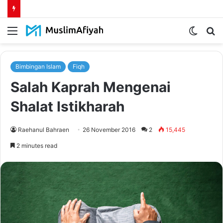
Menu
Switch
S
skin
fo
Bimbingan Islam
Fiqh
Salah Kaprah Mengenai
Shalat Istikharah
Raehanul Bahraen
26 November 2016
2
15,445
2 minutes read