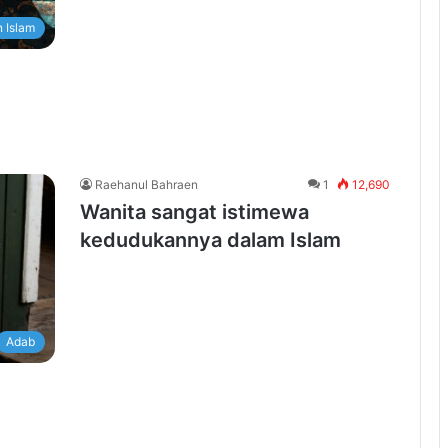
 Islam
Raehanul Bahraen
1
12,690
Wanita sangat istimewa
kedudukannya dalam Islam
Adab