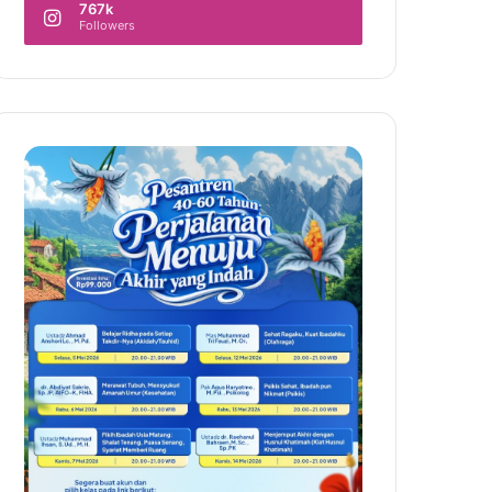
767k
Followers