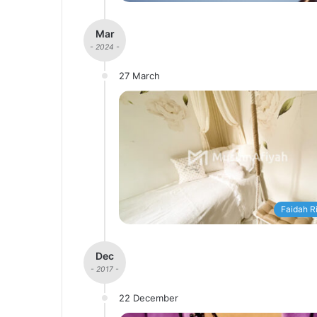
Mar
- 2024 -
27 March
Faidah R
Dec
- 2017 -
22 December