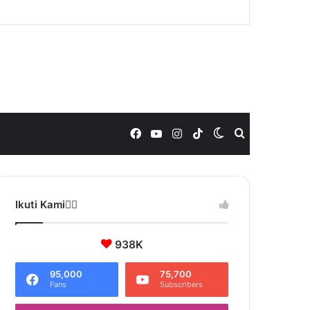
Facebook
YouTube
Instagram
TikTok
Switch
Search
skin
for
Ikuti Kami❤️‍🔥
938K
95,000
75,700
Fans
Subscribers