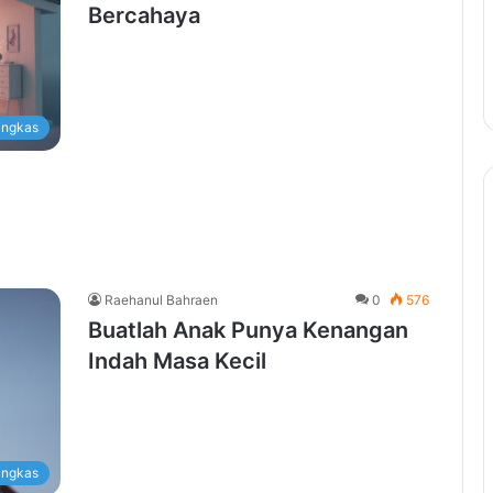
Bercahaya
ingkas
Raehanul Bahraen
0
576
Buatlah Anak Punya Kenangan
Indah Masa Kecil
ingkas