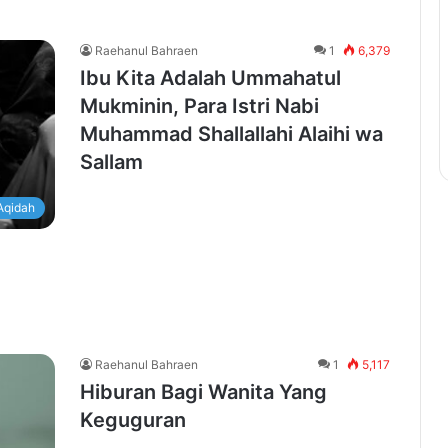
Raehanul Bahraen
1
6,379
Ibu Kita Adalah Ummahatul
Mukminin, Para Istri Nabi
Muhammad Shallallahi Alaihi wa
Sallam
Aqidah
Raehanul Bahraen
1
5,117
Hiburan Bagi Wanita Yang
Keguguran