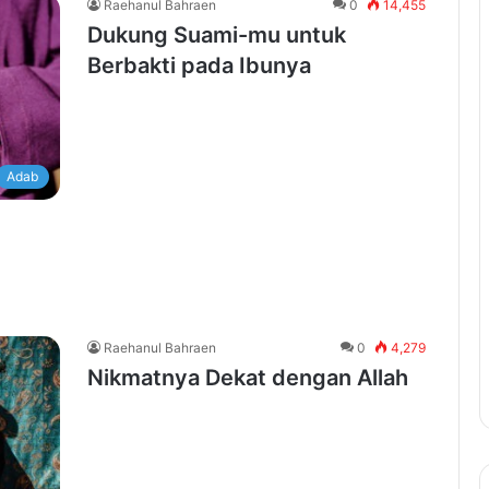
Raehanul Bahraen
0
14,455
Dukung Suami-mu untuk
Berbakti pada Ibunya
Adab
Raehanul Bahraen
0
4,279
Nikmatnya Dekat dengan Allah