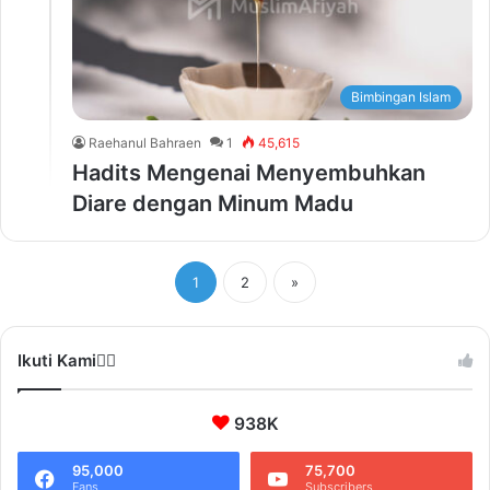
Bimbingan Islam
Raehanul Bahraen
1
45,615
Hadits Mengenai Menyembuhkan
Diare dengan Minum Madu
1
2
»
Ikuti Kami❤️‍🔥
938K
95,000
75,700
Fans
Subscribers