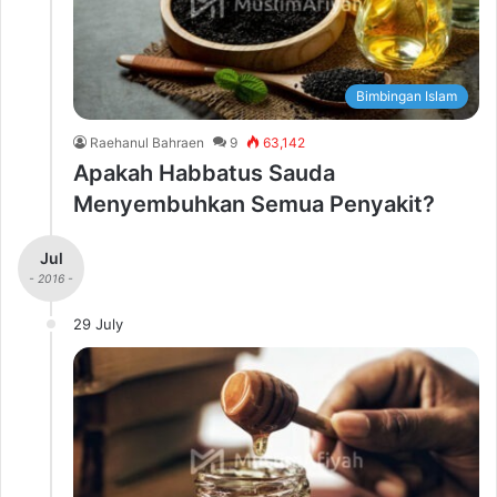
Bimbingan Islam
Raehanul Bahraen
9
63,142
Apakah Habbatus Sauda
Menyembuhkan Semua Penyakit?
Jul
- 2016 -
29 July