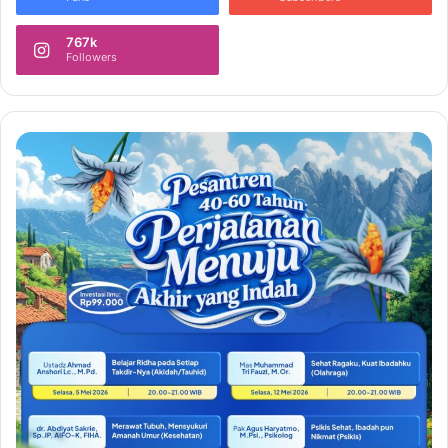
767k
Followers