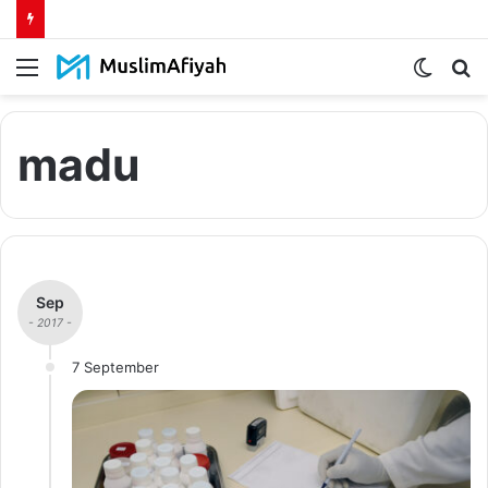
Menu
Switch
S
skin
fo
madu
Sep
- 2017 -
7 September