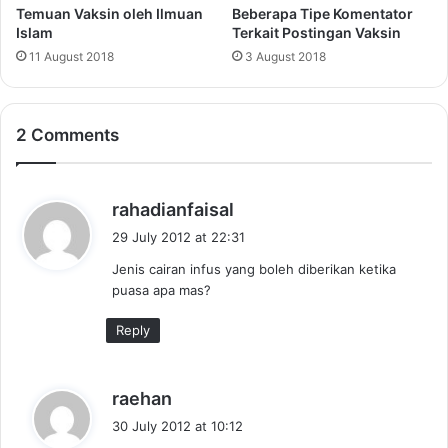
Temuan Vaksin oleh Ilmuan
Beberapa Tipe Komentator
Islam
Terkait Postingan Vaksin
11 August 2018
3 August 2018
2 Comments
s
rahadianfaisal
a
29 July 2012 at 22:31
y
Jenis cairan infus yang boleh diberikan ketika
s
puasa apa mas?
:
Reply
s
raehan
a
30 July 2012 at 10:12
y