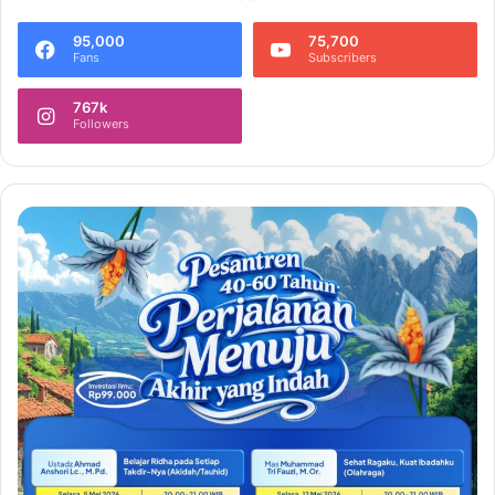
95,000
75,700
Fans
Subscribers
767k
Followers