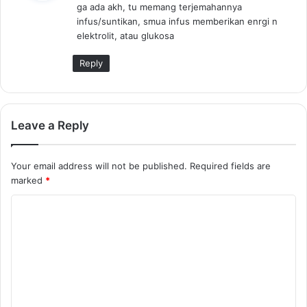
ga ada akh, tu memang terjemahannya
s
infus/suntikan, smua infus memberikan enrgi n
:
elektrolit, atau glukosa
Reply
Leave a Reply
Your email address will not be published.
Required fields are
marked
*
C
o
m
m
e