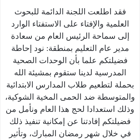
فقد اطلعت اللجنة الدائمة للبحوث
العلمية والإفتاء على الاستفتاء الوارد
إلى سماحة الرئيس العام من سعادة
مدير عام التعليم بمنطقة: نود إحاطة
فضيلتكم علما بأن الوحدات الصحية
المدرسية لدينا ستقوم بمشيئة الله
بحملة لتطعيم طلاب المدارس الابتدائية
والمتوسطة ضد الحمى المخية الشوكية،
وذلك استعدادا لحج هذا العام ونأمل من
فضيلتكم إفادتنا عن إمكانية تنفيذ ذلك
في خلال شهر رمضان المبارك، وتأثير