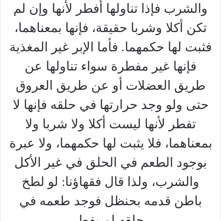
والشرب فإذا تناولها أفطر لأنها وإن لم
تكن أكلا وشربا حقيقة، فإنها بمعناهما،
فثبت لها حكمهما. فأما الإبر غير المغذية
فإنها غير مفطرة سواء تناولها عن
طريق العضلات أو عن طريق العروق
حتى ولو وجد حرارتها في حلقه فإنها لا
تفطر لأنها ليست أكلا ولا شربا ولا
بمعناهما، فلا يثبت لها حكمهما، ولا عبرة
بوجود الطعم في الحلق في غير الأكل
والشرب، ولذا قال فقهاؤنا: لو لطخ
باطن قدمه بحنظل فوجد طعمه في
حلقه لم يفط