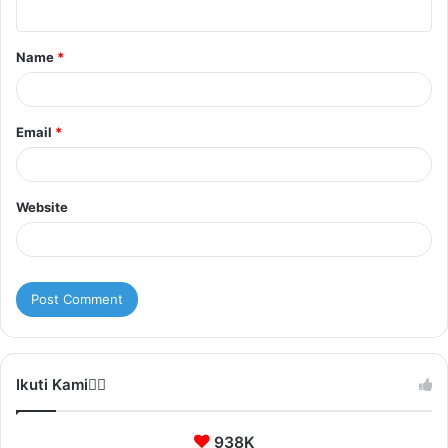
n
t
Name
*
*
Email
*
Website
Ikuti Kami❤️‍🔥
938K