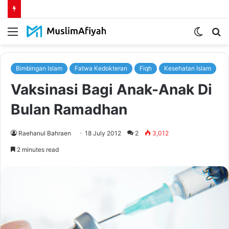
Menu
Switch
S
skin
fo
Bimbingan Islam
Fatwa Kedokteran
Fiqh
Kesehatan Islam
Vaksinasi Bagi Anak-Anak Di
Bulan Ramadhan
Raehanul Bahraen
18 July 2012
2
3,012
2 minutes read