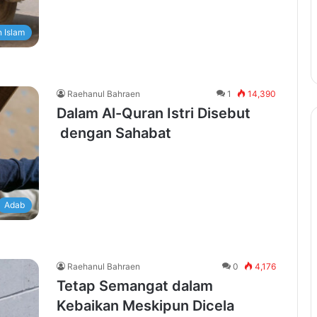
 Islam
Raehanul Bahraen
1
14,390
Dalam Al-Quran Istri Disebut
dengan Sahabat
Adab
Raehanul Bahraen
0
4,176
Tetap Semangat dalam
Kebaikan Meskipun Dicela