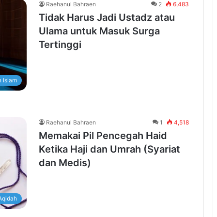
Raehanul Bahraen
2
6,483
Tidak Harus Jadi Ustadz atau
Ulama untuk Masuk Surga
Tertinggi
 Islam
Raehanul Bahraen
1
4,518
Memakai Pil Pencegah Haid
Ketika Haji dan Umrah (Syariat
dan Medis)
Aqidah