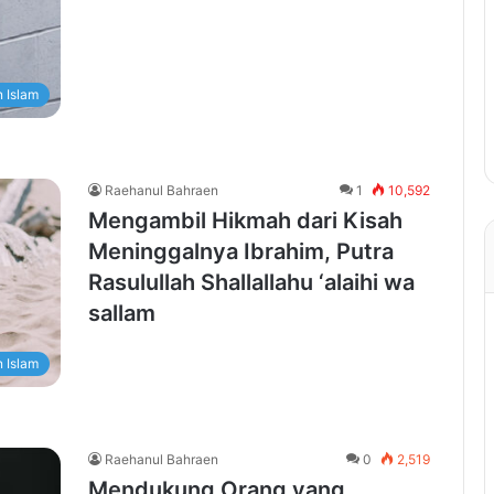
 Islam
Raehanul Bahraen
1
10,592
Mengambil Hikmah dari Kisah
Meninggalnya Ibrahim, Putra
Rasulullah Shallallahu ‘alaihi wa
sallam
 Islam
Raehanul Bahraen
0
2,519
Mendukung Orang yang