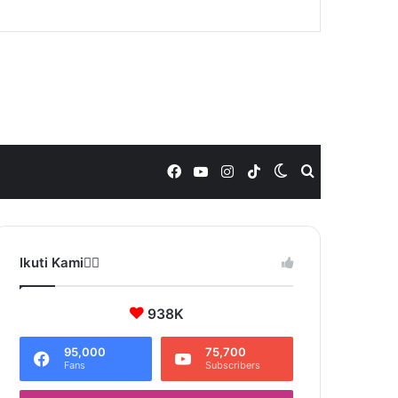
Facebook
YouTube
Instagram
TikTok
Switch
Search
skin
for
Ikuti Kami❤️‍🔥
938K
95,000
75,700
Fans
Subscribers