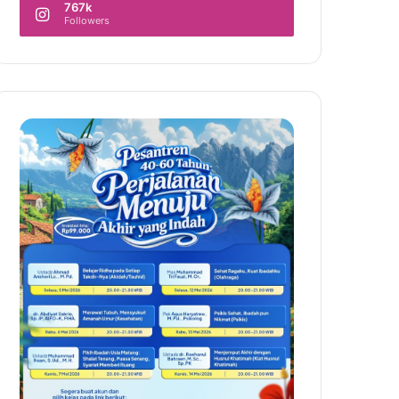
767k
Followers