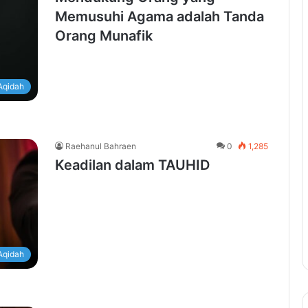
Memusuhi Agama adalah Tanda
Orang Munafik
Aqidah
Raehanul Bahraen
0
1,285
Keadilan dalam TAUHID
Aqidah