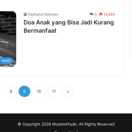
Raehanul Bahraen
0
15,464
Doa Anak yang Bisa Jadi Kurang
Bermanfaat
Adab
8
9
10
11
»
© Copyright 2026 MuslimAfiyah, All Rights Reserved