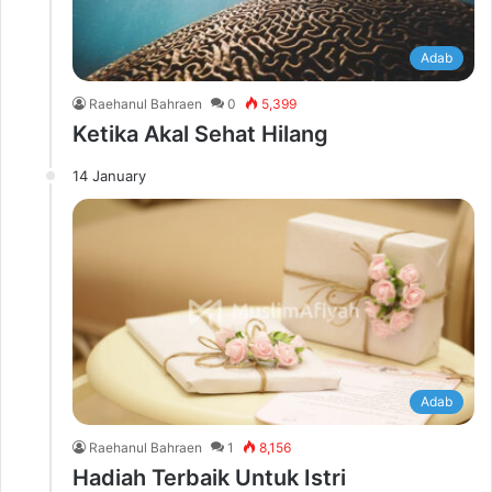
Adab
Raehanul Bahraen
0
5,399
Ketika Akal Sehat Hilang
14 January
Adab
Raehanul Bahraen
1
8,156
Hadiah Terbaik Untuk Istri