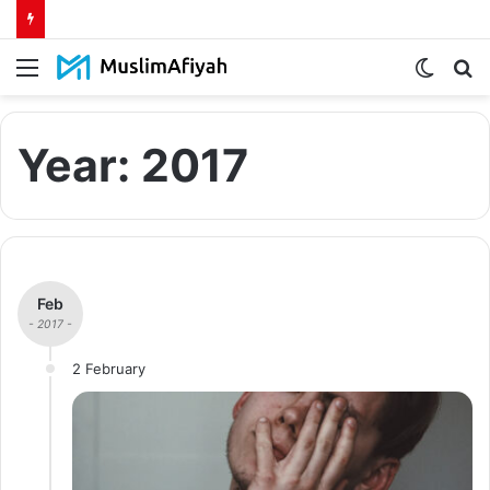
Menu
Switch
S
skin
fo
Year:
2017
Feb
- 2017 -
2 February