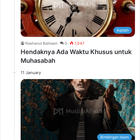
Aqidah
Raehanul Bahraen
0
7,047
Hendaknya Ada Waktu Khusus untuk
Muhasabah
11 January
Bimbingan Islam