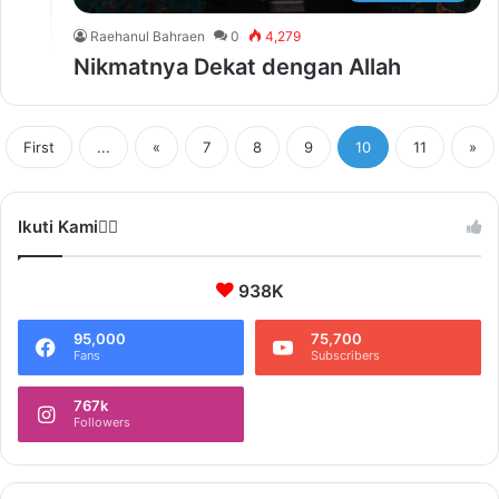
Raehanul Bahraen
0
4,279
Nikmatnya Dekat dengan Allah
First
...
«
7
8
9
10
11
»
Ikuti Kami❤️‍🔥
938K
95,000
75,700
Fans
Subscribers
767k
Followers