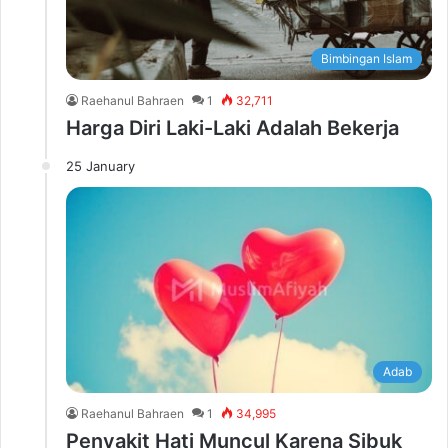
Bimbingan Islam
Raehanul Bahraen
1
32,711
Harga Diri Laki-Laki Adalah Bekerja
25 January
Adab
Raehanul Bahraen
1
34,995
Penyakit Hati Muncul Karena Sibuk