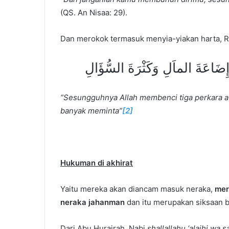
(QS. An Nisaa: 29).
Dan merokok termasuk menyia-yiakan harta, 
وَإِضَاعَةَ الماَلِ وَكَثْرَةَ السُّؤَالِ
“Sesungguhnya Allah membenci tiga perkara ata
banyak meminta”
[2]
Hukuman di akhirat
Yaitu mereka akan diancam masuk neraka,
mer
neraka jahanman
dan itu merupakan siksaan b
Dari Abu Hurairah, Nabi
shallallahu ‘alaihi wa 