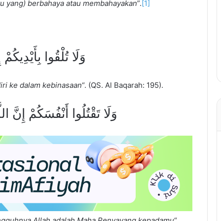
tu yang) berbahaya atau membahayakan
”.
[1]
وَلَا تُلْقُوا بِأَيْدِيكُمْ 
iri ke dalam kebinasaan
“. (QS. Al Baqarah: 195).
وَلَا تَقْتُلُوا أَنْفُسَكُمْ إِنَّ ال
ngguhnya Allah adalah Maha Penyayang kepadamu
“.