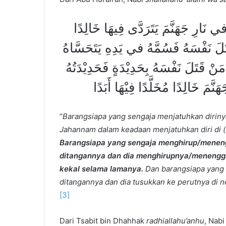
 نَارِ جَهَنَّمَ يَتَرَدَّى فِيهَا خَالِدًا
َلَ نَفْسَهُ فَسُمَّهُ في يَدِهِ يَتَحَسَّاهُ
َنْ قَتَلَ نَفْسَهُ بِحَدِيْدَةٍ فَحَدِيْدَتُهُ
َّمَ خَالِدًا مُخَلَّدًا فِيْهَا أَبَدًا
“
Barangsiapa yang sengaja menjatuhkan dirinya
Jahannam dalam keadaan menjatuhkan diri di (
Barangsiapa yang sengaja menghirup/meneng
ditangannya dan dia menghirupnya/menengg
kekal selama lamanya.
Dan barangsiapa yang 
ditangannya dan dia tusukkan ke perutnya di
[3]
Dari Tsabit bin Dhahhak
radhiallahu’anhu
, Nab