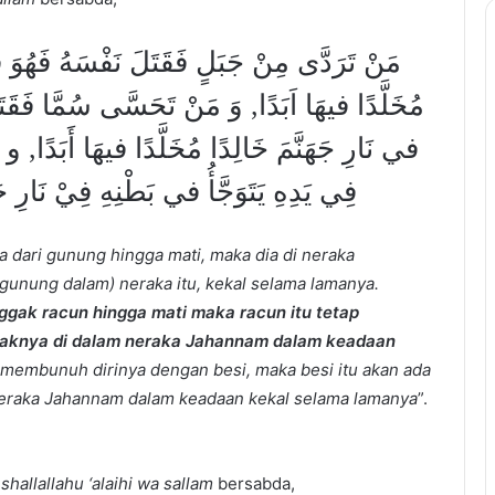
مَنْ تَرَدَّى مِنْ جَبَلٍ فَقَتَلَ نَفْسَهُ فَهُوَ في
مُخَلَّدًا فيهَا اَبَدًا, وَ مَنْ تَحَسَّى سُمَّا فَقَت
في نَارِ جَهَنَّمَ خَالِدًا مُخَلَّدًا فيهَا أَبَدًا, و م
فِي يَدِهِ يَتَوَجَّأُ في بَطْنِهِ فِيْ نَارِ جَهَن
 dari gunung hingga mati, maka dia di neraka
gunung dalam) neraka itu, kekal selama lamanya.
gak racun hingga mati maka racun itu tetap
aknya di dalam neraka Jahannam dalam keadaan
membunuh dirinya dengan besi, maka besi itu akan ada
 neraka Jahannam dalam keadaan kekal selama lamanya
”.
i
shallallahu ‘alaihi wa sallam
bersabda,