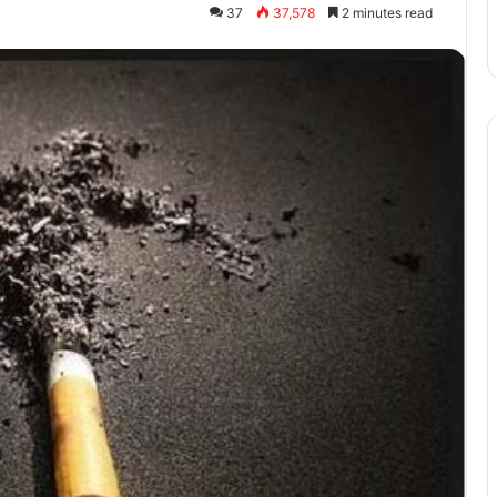
37
37,578
2 minutes read