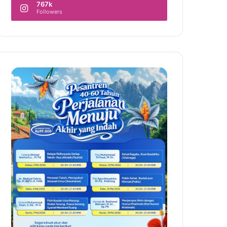
767k
Followers