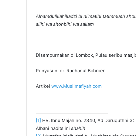
Alhamdulillahilladzi bi ni’matihi tatimmush sho
alihi wa shohbihi wa sallam
Disempurnakan di Lombok, Pulau seribu masji
Penyusun: dr. Raehanul Bahraen
Artikel
www.Muslimafiyah.com
[1]
HR. Ibnu Majah no. 2340, Ad Daruquthni 3: 77
Albani hadits ini
shahih