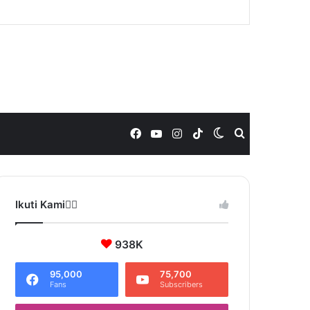
Facebook
YouTube
Instagram
TikTok
Switch
Search
skin
for
Ikuti Kami❤️‍🔥
938K
95,000
75,700
Fans
Subscribers