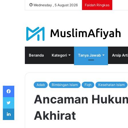
Wednesday , 5 August 2026
Faidah Ringkas
Beranda
Kategori
Tanya Jawab
Arsip Art
Adab
Bimbingan Islam
Fiqh
Kesehatan Islam
Facebook
Ancaman Hukuma
Twitter
LinkedIn
Akhirat