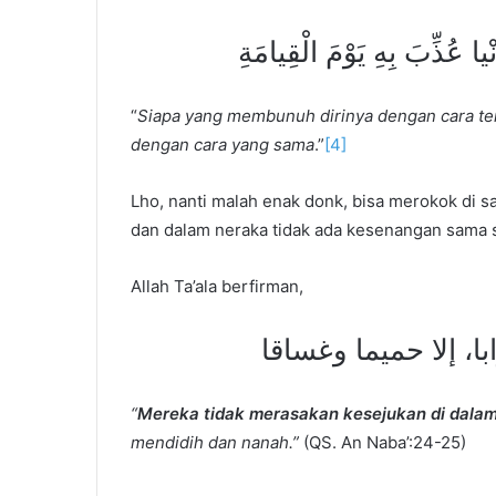
 عُذِّبَ بِهِ يَوْمَ الْقِيامَةِ
“
Siapa yang membunuh dirinya dengan cara tert
dengan cara yang sama
.”
[4]
Lho, nanti malah enak donk, bisa merokok di 
dan dalam neraka tidak ada kesenangan sama s
Allah Ta’ala berfirman,
با، إلا حميما وغساقا
“
Mereka tidak merasakan kesejukan di dala
mendidih dan nanah.”
(QS. An Naba’:24-25)