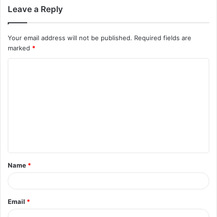
Leave a Reply
Your email address will not be published.
Required fields are
marked
*
C
o
m
m
e
n
t
Name
*
*
Email
*