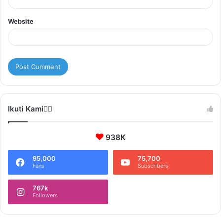
Website
Ikuti Kami❤️‍🔥
938K
95,000
75,700
Fans
Subscribers
767k
Followers