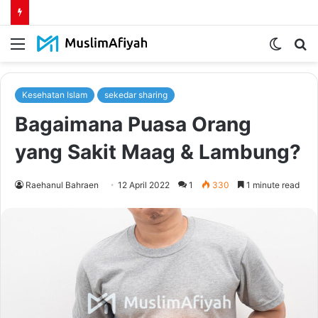
Menu
Switch
S
skin
fo
Kesehatan Islam
sekedar sharing
Bagaimana Puasa Orang
yang Sakit Maag & Lambung?
Raehanul Bahraen
12 April 2022
1
330
1 minute read