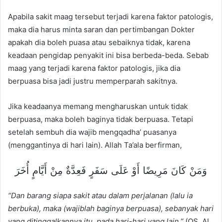
Apabila sakit maag tersebut terjadi karena faktor patologis,
maka dia harus minta saran dan pertimbangan Dokter
apakah dia boleh puasa atau sebaiknya tidak, karena
keadaan pengidap penyakit ini bisa berbeda-beda. Sebab
maag yang terjadi karena faktor patologis, jika dia
berpuasa bisa jadi justru memperparah sakitnya.
Jika keadaanya memang mengharuskan untuk tidak
berpuasa, maka boleh baginya tidak berpuasa. Tetapi
setelah sembuh dia wajib mengqadha’ puasanya
(menggantinya di hari lain). Allah Ta’ala berfirman,
وَمَنْ كَانَ مَرِيضًا أَوْ عَلَى سَفَرٍ فَعِدَّةٌ مِنْ أَيَّامٍ أُخَرَ
“Dan barang siapa sakit atau dalam perjalanan (lalu ia
berbuka), maka (wajiblah baginya berpuasa), sebanyak hari
yang ditinggalkannya itu, pada hari-hari yang lain.”
(QS. Al